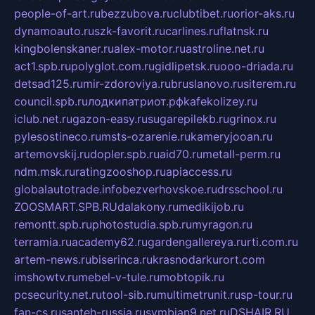
people-of-art.ru
bezzubova.ru
clubtibet.ru
orior-aks.ru
dynamoauto.ru
szk-favorit.ru
carlines.ru
flatnsk.ru
kingbolenskaner.ru
alex-motor.ru
astroline.net.ru
act1.spb.ru
polyglot.com.ru
gidlipetsk.ru
ooo-driada.ru
detsad125.ru
mir-zdoroviya.ru
bruslanovo.ru
siterem.ru
council.spb.ru
лодкипатриот.рф
kafekolizey.ru
iclub.net.ru
gazon-easy.ru
sugarepilekb.ru
grinox.ru
pylesostineco.ru
msts-ozarenie.ru
kameryjooan.ru
artemovskij.ru
dopler.spb.ru
aid70.ru
metall-perm.ru
ndm.msk.ru
ratingzooshop.ru
apiaccess.ru
globalautotrade.info
bezverhovskoe.ru
drsschool.ru
ZOOSMART.SPB.RU
dalakony.ru
medikijob.ru
remontt.spb.ru
photostudia.spb.ru
myragon.ru
terramia.ru
academy62.ru
gardengallereya.ru
rti.com.ru
artem-news.ru
biserinca.ru
krasnodarkurort.com
imshowtv.ru
mebel-v-tule.ru
mobtopik.ru
pcsecurity.net.ru
tool-sib.ru
multimetrunit.ru
sp-tour.ru
fan-cs.ru
santeh-russia.ru
symbian9.net.ru
DSHAIR.RU