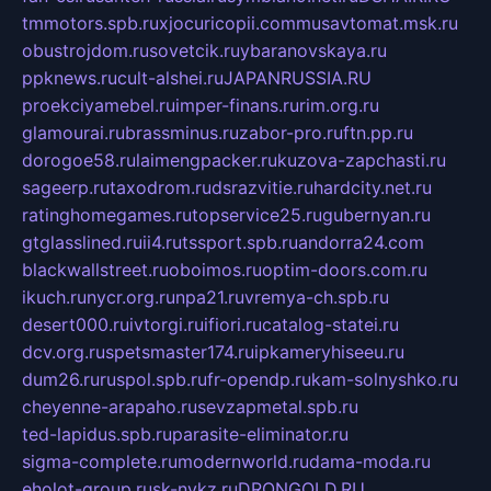
tmmotors.spb.ru
xjocuricopii.com
musavtomat.msk.ru
obustrojdom.ru
sovetcik.ru
ybaranovskaya.ru
ppknews.ru
cult-alshei.ru
JAPANRUSSIA.RU
proekciyamebel.ru
imper-finans.ru
rim.org.ru
glamourai.ru
brassminus.ru
zabor-pro.ru
ftn.pp.ru
dorogoe58.ru
laimengpacker.ru
kuzova-zapchasti.ru
sageerp.ru
taxodrom.ru
dsrazvitie.ru
hardcity.net.ru
ratinghomegames.ru
topservice25.ru
gubernyan.ru
gtglasslined.ru
ii4.ru
tssport.spb.ru
andorra24.com
blackwallstreet.ru
oboimos.ru
optim-doors.com.ru
ikuch.ru
nycr.org.ru
npa21.ru
vremya-ch.spb.ru
desert000.ru
ivtorgi.ru
ifiori.ru
catalog-statei.ru
dcv.org.ru
spetsmaster174.ru
ipkameryhiseeu.ru
dum26.ru
ruspol.spb.ru
fr-opendp.ru
kam-solnyshko.ru
cheyenne-arapaho.ru
sevzapmetal.spb.ru
ted-lapidus.spb.ru
parasite-eliminator.ru
sigma-complete.ru
modernworld.ru
dama-moda.ru
eholot-group.ru
sk-nvkz.ru
DRONGOLD.RU