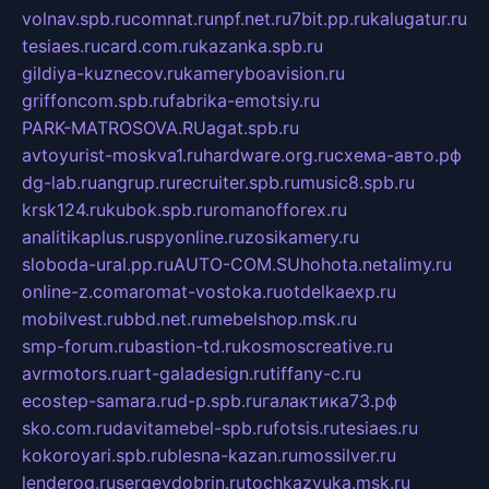
volnav.spb.ru
comnat.ru
npf.net.ru
7bit.pp.ru
kalugatur.ru
tesiaes.ru
card.com.ru
kazanka.spb.ru
gildiya-kuznecov.ru
kameryboavision.ru
griffoncom.spb.ru
fabrika-emotsiy.ru
PARK-MATROSOVA.RU
agat.spb.ru
avtoyurist-moskva1.ru
hardware.org.ru
схема-авто.рф
dg-lab.ru
angrup.ru
recruiter.spb.ru
music8.spb.ru
krsk124.ru
kubok.spb.ru
romanofforex.ru
analitikaplus.ru
spyonline.ru
zosikamery.ru
sloboda-ural.pp.ru
AUTO-COM.SU
hohota.net
alimy.ru
online-z.com
aromat-vostoka.ru
otdelkaexp.ru
mobilvest.ru
bbd.net.ru
mebelshop.msk.ru
smp-forum.ru
bastion-td.ru
kosmoscreative.ru
avrmotors.ru
art-galadesign.ru
tiffany-c.ru
ecostep-samara.ru
d-p.spb.ru
галактика73.рф
sko.com.ru
davitamebel-spb.ru
fotsis.ru
tesiaes.ru
kokoroyari.spb.ru
blesna-kazan.ru
mossilver.ru
lenderoq.ru
sergeydobrin.ru
tochkazvuka.msk.ru