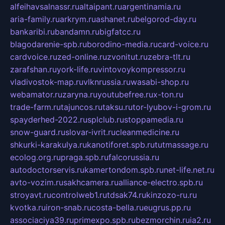
alfeihavsalnassr.ru
altaipant.ru
argentinamia.ru
aria-family.ru
arkrym.ru
ashanet.ru
belgorod-day.ru
bankaribi.ru
bandamn.ru
bigfatcc.ru
blagodarenie-spb.ru
borodino-media.ru
card-voice.ru
cardvoice.ru
zed-online.ru
zvonitut.ru
zebra-tlt.ru
zarafshan.ru
york-life.ru
vintovoykompressor.ru
vladivostok-map.ru
vlknrussia.ru
wasabi-shop.ru
webamator.ru
zaryna.ru
youtubefree.ru
x-ton.ru
trade-farm.ru
tajuncos.ru
taksu.ru
tor-lyubov-i-grom.ru
spayderhed-2022.ru
splclub.ru
stoppamedia.ru
snow-guard.ru
slovar-ivrit.ru
cleanmedicine.ru
shkurki-karakulya.ru
kanotiforet.spb.ru
tutmassage.ru
ecolog.org.ru
praga.spb.ru
falcorussia.ru
autodoctorservis.ru
kamertondom.spb.ru
net-life.net.ru
avto-vozim.ru
sakhcamera.ru
alliance-electro.spb.ru
stroyavt.ru
controlweb1.ru
tdsak74.ru
kinzozo-ru.ru
kvotka.ru
iron-snab.ru
costa-bella.ru
eugrus.pp.ru
associaciya39.ru
primexpo.spb.ru
bezmorchin.ru
ia2.ru