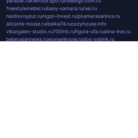
yardbar.ru
kiwitour.spb.ru
indesign.com.ru
freestylemebel.ru
bany-samara.ru
rsei.ru
naidisvoyput.ru
mgsn-invest.ru
ipkamerasannce.ru
alicante-house.ru
ibelka74.ru
cozyhouse.info
vlkargalev-studio.ru
700mb.ru
figura-ufa.ru
alina-live.ru
belarusiannews.ru
womenknow.ru
dos-vniimk.ru
sega.net.ru
dv.net.ru
phenomenonsofhistory.com
telesputnik.net.ru
wall.pp.ru
pylesosroidmi.ru
gtc-clan.ru
cligs.ru
bibikazap.ru
popova.org.ru
netwhistler.spb.ru
bellvil.ru
bonzon.ru
iss-vladik.ru
defiparis.net.ru
las-gryzas.ru
amku.ru
electednews.spb.ru
feather.org.ru
spar72.ru
tankiigri.ru
dominus.com.ru
ibtree.ru
sanykool.pp.ru
unixlib.org.ru
menatep.spb.ru
gartenterrassen.ru
printeka.ru
skvozilka.com.ru
parkovka-pub.ru
lovemobi.ru
art-ru.ru
emulatorz.com.ru
alucomp.com.ru
tatforum.com.ru
alternativa-profi.ru
dermakler.ru
artsurvey.ru
aredir.ru
khimspas.ru
centr-maxi.ru
2018r.ru