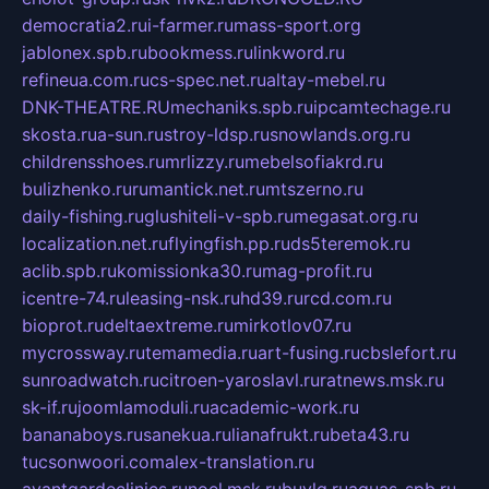
democratia2.ru
i-farmer.ru
mass-sport.org
jablonex.spb.ru
bookmess.ru
linkword.ru
refineua.com.ru
cs-spec.net.ru
altay-mebel.ru
DNK-THEATRE.RU
mechaniks.spb.ru
ipcamtechage.ru
skosta.ru
a-sun.ru
stroy-ldsp.ru
snowlands.org.ru
childrensshoes.ru
mrlizzy.ru
mebelsofiakrd.ru
bulizhenko.ru
rumantick.net.ru
mtszerno.ru
daily-fishing.ru
glushiteli-v-spb.ru
megasat.org.ru
localization.net.ru
flyingfish.pp.ru
ds5teremok.ru
aclib.spb.ru
komissionka30.ru
mag-profit.ru
icentre-74.ru
leasing-nsk.ru
hd39.ru
rcd.com.ru
bioprot.ru
deltaextreme.ru
mirkotlov07.ru
mycrossway.ru
temamedia.ru
art-fusing.ru
cbslefort.ru
sunroadwatch.ru
citroen-yaroslavl.ru
ratnews.msk.ru
sk-if.ru
joomlamoduli.ru
academic-work.ru
bananaboys.ru
sanekua.ru
lianafrukt.ru
beta43.ru
tucsonwoori.com
alex-translation.ru
avantgardeclinics.ru
noel.msk.ru
buylq.ru
aquas-spb.ru