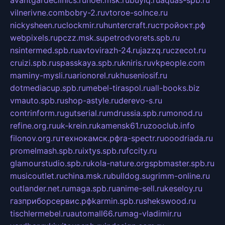
vilnerivne.com
bobry-2.ru
vtoroe-solnce.ru
nickysheen.ru
clockmir.ru
huntercraft.ru
стройокт.рф
webpixels.ru
pczz.msk.su
petrodvorets.spb.ru
nsintermed.spb.ru
avtovirazh-24.ru
jazzq.ru
czecot.ru
cruizi.spb.ru
spasskaya.spb.ru
kniris.ru
vkpeople.com
maminy-mysli.ru
arionorel.ru
khuseniosif.ru
dotmediacup.spb.ru
mebel-tiraspol.ru
all-books.biz
vmauto.spb.ru
shop-astyle.ru
derevo-s.ru
contrinform.ru
gutserial.ru
mdrussia.spb.ru
monod.ru
refine.org.ru
uk-krein.ru
kamensk61.ru
zooclub.info
filonov.org.ru
технокамск.рф
ra-spectr.ru
ooodriada.ru
promelmash.spb.ru
ixtys.spb.ru
fccity.ru
glamourstudio.spb.ru
kola-nature.org
spbmaster.spb.ru
musicoutlet.ru
china.msk.ru
bulldog.su
grimm-online.ru
outlander.net.ru
maga.spb.ru
anime-sell.ru
keseloy.ru
газприборсервис.рф
karmin.spb.ru
shekswood.ru
tischlermebel.ru
automall66.ru
mag-vladimir.ru