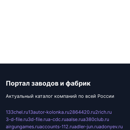
Портал заводов и фабрик
Актуальный каталог компаний по всей России
133chel.ru
13autor-kolonka.ru
2864420.ru
2rich.ru
3-d-file.ru
3d-file.ru
a-cdc.ru
aalse.ru
a380club.ru
airgungames.ru
accounts-112.ru
adler-jun.ru
adonyev.ru