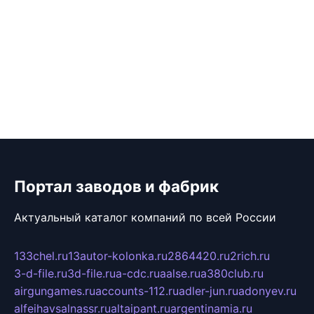
Портал заводов и фабрик
Актуальный каталог компаний по всей России
133chel.ru
13autor-kolonka.ru
2864420.ru
2rich.ru
3-d-file.ru
3d-file.ru
a-cdc.ru
aalse.ru
a380club.ru
airgungames.ru
accounts-112.ru
adler-jun.ru
adonyev.ru
alfeihavsalnassr.ru
altaipant.ru
argentinamia.ru