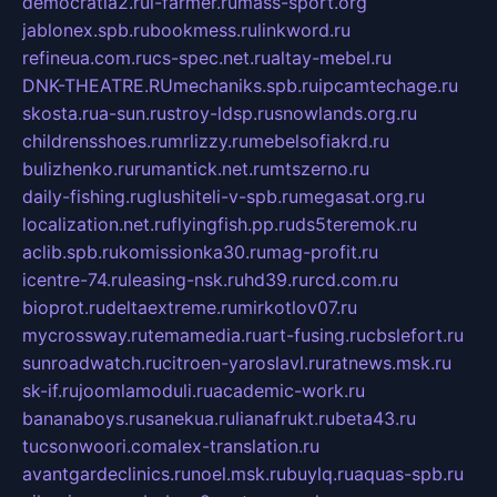
democratia2.ru
i-farmer.ru
mass-sport.org
jablonex.spb.ru
bookmess.ru
linkword.ru
refineua.com.ru
cs-spec.net.ru
altay-mebel.ru
DNK-THEATRE.RU
mechaniks.spb.ru
ipcamtechage.ru
skosta.ru
a-sun.ru
stroy-ldsp.ru
snowlands.org.ru
childrensshoes.ru
mrlizzy.ru
mebelsofiakrd.ru
bulizhenko.ru
rumantick.net.ru
mtszerno.ru
daily-fishing.ru
glushiteli-v-spb.ru
megasat.org.ru
localization.net.ru
flyingfish.pp.ru
ds5teremok.ru
aclib.spb.ru
komissionka30.ru
mag-profit.ru
icentre-74.ru
leasing-nsk.ru
hd39.ru
rcd.com.ru
bioprot.ru
deltaextreme.ru
mirkotlov07.ru
mycrossway.ru
temamedia.ru
art-fusing.ru
cbslefort.ru
sunroadwatch.ru
citroen-yaroslavl.ru
ratnews.msk.ru
sk-if.ru
joomlamoduli.ru
academic-work.ru
bananaboys.ru
sanekua.ru
lianafrukt.ru
beta43.ru
tucsonwoori.com
alex-translation.ru
avantgardeclinics.ru
noel.msk.ru
buylq.ru
aquas-spb.ru