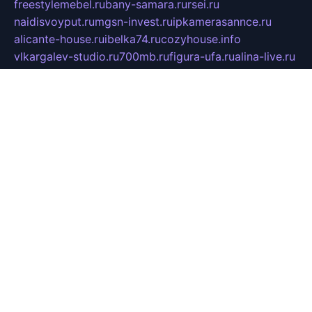
freestylemebel.ru
bany-samara.ru
rsei.ru
naidisvoyput.ru
mgsn-invest.ru
ipkamerasannce.ru
alicante-house.ru
ibelka74.ru
cozyhouse.info
vlkargalev-studio.ru
700mb.ru
figura-ufa.ru
alina-live.ru
belarusiannews.ru
womenknow.ru
dos-vniimk.ru
sega.net.ru
dv.net.ru
phenomenonsofhistory.com
telesputnik.net.ru
wall.pp.ru
pylesosroidmi.ru
gtc-clan.ru
cligs.ru
bibikazap.ru
popova.org.ru
netwhistler.spb.ru
bellvil.ru
bonzon.ru
iss-vladik.ru
defiparis.net.ru
las-gryzas.ru
amku.ru
electednews.spb.ru
feather.org.ru
spar72.ru
tankiigri.ru
dominus.com.ru
ibtree.ru
sanykool.pp.ru
unixlib.org.ru
menatep.spb.ru
gartenterrassen.ru
printeka.ru
skvozilka.com.ru
parkovka-pub.ru
lovemobi.ru
art-ru.ru
emulatorz.com.ru
alucomp.com.ru
tatforum.com.ru
alternativa-profi.ru
dermakler.ru
artsurvey.ru
aredir.ru
khimspas.ru
centr-maxi.ru
2018r.ru
bort-stomer-defort.ru
professional2.ru
gibsons.ru