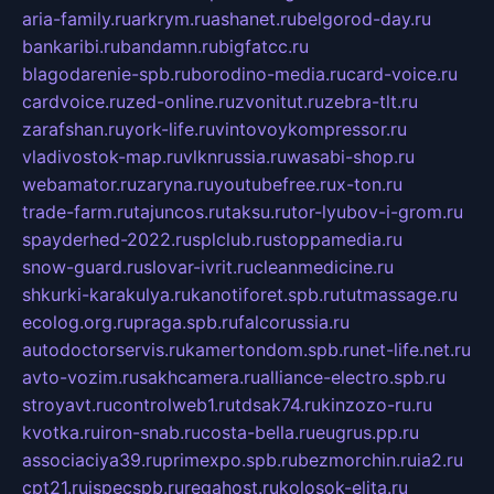
aria-family.ru
arkrym.ru
ashanet.ru
belgorod-day.ru
bankaribi.ru
bandamn.ru
bigfatcc.ru
blagodarenie-spb.ru
borodino-media.ru
card-voice.ru
cardvoice.ru
zed-online.ru
zvonitut.ru
zebra-tlt.ru
zarafshan.ru
york-life.ru
vintovoykompressor.ru
vladivostok-map.ru
vlknrussia.ru
wasabi-shop.ru
webamator.ru
zaryna.ru
youtubefree.ru
x-ton.ru
trade-farm.ru
tajuncos.ru
taksu.ru
tor-lyubov-i-grom.ru
spayderhed-2022.ru
splclub.ru
stoppamedia.ru
snow-guard.ru
slovar-ivrit.ru
cleanmedicine.ru
shkurki-karakulya.ru
kanotiforet.spb.ru
tutmassage.ru
ecolog.org.ru
praga.spb.ru
falcorussia.ru
autodoctorservis.ru
kamertondom.spb.ru
net-life.net.ru
avto-vozim.ru
sakhcamera.ru
alliance-electro.spb.ru
stroyavt.ru
controlweb1.ru
tdsak74.ru
kinzozo-ru.ru
kvotka.ru
iron-snab.ru
costa-bella.ru
eugrus.pp.ru
associaciya39.ru
primexpo.spb.ru
bezmorchin.ru
ia2.ru
cpt21.ru
ispecspb.ru
regahost.ru
kolosok-elita.ru