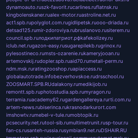
dynamoauto.ru
szk-favorit.ru
carlines.ru
flatnsk.ru
kingbolenskaner.ru
alex-motor.ru
astroline.net.ru
act1.spb.ru
polyglot.com.ru
gidlipetsk.ru
ooo-driada.ru
detsad125.ru
mir-zdoroviya.ru
bruslanovo.ru
siterem.ru
council.spb.ru
лодкипатриот.рф
kafekolizey.ru
iclub.net.ru
gazon-easy.ru
sugarepilekb.ru
grinox.ru
pylesostineco.ru
msts-ozarenie.ru
kameryjooan.ru
artemovskij.ru
dopler.spb.ru
aid70.ru
metall-perm.ru
ndm.msk.ru
ratingzooshop.ru
apiaccess.ru
globalautotrade.info
bezverhovskoe.ru
drsschool.ru
ZOOSMART.SPB.RU
dalakony.ru
medikijob.ru
remontt.spb.ru
photostudia.spb.ru
myragon.ru
terramia.ru
academy62.ru
gardengallereya.ru
rti.com.ru
artem-news.ru
biserinca.ru
krasnodarkurort.com
imshowtv.ru
mebel-v-tule.ru
mobtopik.ru
pcsecurity.net.ru
tool-sib.ru
multimetrunit.ru
sp-tour.ru
fan-cs.ru
santeh-russia.ru
symbian9.net.ru
DSHAIR.RU
tmmotors.spb.ru
xjocuricopii.com
musavtomat.msk.ru