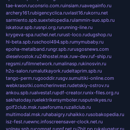
tae-kwon.ru
consrio.com.ru
insiam.ru
avegainfo.ru
archery161.ru
bigencyclica.ru
vlast16.ru
korru.net
sarmiento.spb.su
extelopedia.ru
lammin-suo.spb.ru
iskatour.spb.ru
snpi.org.ru
running-line.ru
krygeva-spa.ru
chel.net.ru
rust-loco.ru
dugshop.ru
hl-beta.spb.ru
school494.spb.ru
mymubaby.ru
epoha-metalband.ru
ngr.spb.ru
rusgosnews.com
dieselvostok.ru
24hostel.msk.ru
w-dev.ru
f-ship.ru
regsmi.ru
filmnetwork.ru
malinasp.ru
kinosvin.ru
h2o-salon.ru
malutkayork.ru
deltaprim.spb.ru
tango-perm.ru
gooddir.ru
sgv.su
multiki-online.com
webkrasotki.com
cherinvest.ru
detskiy-ostrov.ru
ankou.spb.ru
alvesta1.ru
pdf-creator.ru
nix-files.org.ru
sakhatoday.ru
elektrikersymboler.ru
sputnikyes.ru
golf2club.msk.ru
aeforums.ru
zallclub.ru
multimodal.msk.ru
habaigry.ru
haikko.ru
sobakopedia.ru
isz-fest.ru
ewnc.info
screensaver-clock.net.ru
volnav.spb.ru
comnat.ru
npf.net.ru
7bit.pp.ru
kalugatur.ru