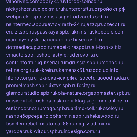
vilnerivne.com
bobry-2.ru
vtoroe-solnce.ru
nickysheen.ru
clockmir.ru
huntercraft.ru
стройокт.рф
webpixels.ru
pczz.msk.su
petrodvorets.spb.ru
nsintermed.spb.ru
avtovirazh-24.ru
jazzq.ru
czecot.ru
cruizi.spb.ru
spasskaya.spb.ru
kniris.ru
vkpeople.com
maminy-mysli.ru
arionorel.ru
khuseniosif.ru
dotmediacup.spb.ru
mebel-tiraspol.ru
all-books.biz
vmauto.spb.ru
shop-astyle.ru
derevo-s.ru
contrinform.ru
gutserial.ru
mdrussia.spb.ru
monod.ru
refine.org.ru
uk-krein.ru
kamensk61.ru
zooclub.info
filonov.org.ru
технокамск.рф
ra-spectr.ru
ooodriada.ru
promelmash.spb.ru
ixtys.spb.ru
fccity.ru
glamourstudio.spb.ru
kola-nature.org
spbmaster.spb.ru
musicoutlet.ru
china.msk.ru
bulldog.su
grimm-online.ru
outlander.net.ru
maga.spb.ru
anime-sell.ru
keseloy.ru
газприборсервис.рф
karmin.spb.ru
shekswood.ru
tischlermebel.ru
automall66.ru
mag-vladimir.ru
yardbar.ru
kiwitour.spb.ru
indesign.com.ru