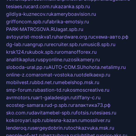
tesiaes.ru
card.com.ru
kazanka.spb.ru
gildiya-kuznecov.ru
kameryboavision.ru
griffoncom.spb.ru
fabrika-emotsiy.ru
PARK-MATROSOVA.RU
agat.spb.ru
avtoyurist-moskva1.ru
hardware.org.ru
схема-авто.рф
dg-lab.ru
angrup.ru
recruiter.spb.ru
music8.spb.ru
krsk124.ru
kubok.spb.ru
romanofforex.ru
analitikaplus.ru
spyonline.ru
zosikamery.ru
sloboda-ural.pp.ru
AUTO-COM.SU
hohota.net
alimy.ru
online-z.com
aromat-vostoka.ru
otdelkaexp.ru
mobilvest.ru
bbd.net.ru
mebelshop.msk.ru
smp-forum.ru
bastion-td.ru
kosmoscreative.ru
avrmotors.ru
art-galadesign.ru
tiffany-c.ru
ecostep-samara.ru
d-p.spb.ru
галактика73.рф
sko.com.ru
davitamebel-spb.ru
fotsis.ru
tesiaes.ru
kokoroyari.spb.ru
blesna-kazan.ru
mossilver.ru
lenderoq.ru
sergeydobrin.ru
tochkazvuka.msk.ru
people-of-art.ru
bezzubova.ru
clubtibet.ru
orior-aks.ru