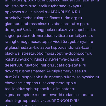
obustrojdom.ru
sovetcik.ru
ybaranovskaya.ru
ppknews.ru
cult-alshei.ru
JAPANRUSSIA.RU
proekciyamebel.ru
imper-finans.ru
rim.org.ru
glamourai.ru
brassminus.ru
zabor-pro.ru
ftn.pp.ru
dorogoe58.ru
laimengpacker.ru
kuzova-zapchasti.ru
sageerp.ru
taxodrom.ru
dsrazvitie.ru
hardcity.net.ru
ratinghomegames.ru
topservice25.ru
gubernyan.ru
gtglasslined.ru
ii4.ru
tssport.spb.ru
andorra24.com
blackwallstreet.ru
oboimos.ru
optim-doors.com.ru
ikuch.ru
nycr.org.ru
npa21.ru
vremya-ch.spb.ru
desert000.ru
ivtorgi.ru
ifiori.ru
catalog-statei.ru
dcv.org.ru
spetsmaster174.ru
ipkameryhiseeu.ru
dum26.ru
ruspol.spb.ru
fr-opendp.ru
kam-solnyshko.ru
cheyenne-arapaho.ru
sevzapmetal.spb.ru
ted-lapidus.spb.ru
parasite-eliminator.ru
sigma-complete.ru
modernworld.ru
dama-moda.ru
eholot-group.ru
sk-nvkz.ru
DRONGOLD.RU