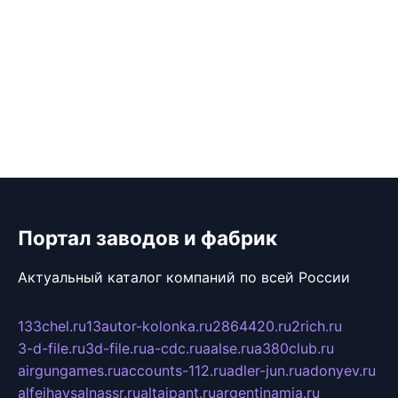
Портал заводов и фабрик
Актуальный каталог компаний по всей России
133chel.ru
13autor-kolonka.ru
2864420.ru
2rich.ru
3-d-file.ru
3d-file.ru
a-cdc.ru
aalse.ru
a380club.ru
airgungames.ru
accounts-112.ru
adler-jun.ru
adonyev.ru
alfeihavsalnassr.ru
altaipant.ru
argentinamia.ru