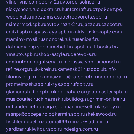
vilnerivne.com
bobry-2.ru
vtoroe-solnce.ru
nickysheen.ru
clockmir.ru
huntercraft.ru
стройокт.рф
webpixels.ru
pczz.msk.su
petrodvorets.spb.ru
nsintermed.spb.ru
avtovirazh-24.ru
jazzq.ru
czecot.ru
cruizi.spb.ru
spasskaya.spb.ru
kniris.ru
vkpeople.com
maminy-mysli.ru
arionorel.ru
khuseniosif.ru
dotmediacup.spb.ru
mebel-tiraspol.ru
all-books.biz
vmauto.spb.ru
shop-astyle.ru
derevo-s.ru
contrinform.ru
gutserial.ru
mdrussia.spb.ru
monod.ru
refine.org.ru
uk-krein.ru
kamensk61.ru
zooclub.info
filonov.org.ru
технокамск.рф
ra-spectr.ru
ooodriada.ru
promelmash.spb.ru
ixtys.spb.ru
fccity.ru
glamourstudio.spb.ru
kola-nature.org
spbmaster.spb.ru
musicoutlet.ru
china.msk.ru
bulldog.su
grimm-online.ru
outlander.net.ru
maga.spb.ru
anime-sell.ru
keseloy.ru
газприборсервис.рф
karmin.spb.ru
shekswood.ru
tischlermebel.ru
automall66.ru
mag-vladimir.ru
yardbar.ru
kiwitour.spb.ru
indesign.com.ru