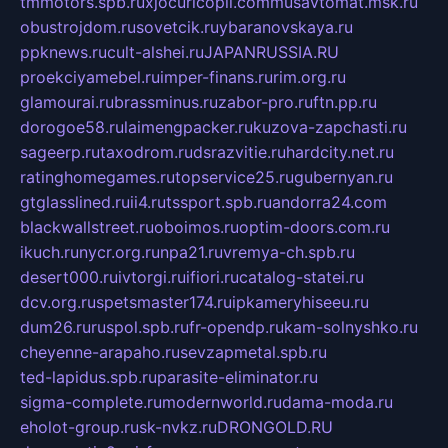
tmmotors.spb.ru
xjocuricopii.com
musavtomat.msk.ru
obustrojdom.ru
sovetcik.ru
ybaranovskaya.ru
ppknews.ru
cult-alshei.ru
JAPANRUSSIA.RU
proekciyamebel.ru
imper-finans.ru
rim.org.ru
glamourai.ru
brassminus.ru
zabor-pro.ru
ftn.pp.ru
dorogoe58.ru
laimengpacker.ru
kuzova-zapchasti.ru
sageerp.ru
taxodrom.ru
dsrazvitie.ru
hardcity.net.ru
ratinghomegames.ru
topservice25.ru
gubernyan.ru
gtglasslined.ru
ii4.ru
tssport.spb.ru
andorra24.com
blackwallstreet.ru
oboimos.ru
optim-doors.com.ru
ikuch.ru
nycr.org.ru
npa21.ru
vremya-ch.spb.ru
desert000.ru
ivtorgi.ru
ifiori.ru
catalog-statei.ru
dcv.org.ru
spetsmaster174.ru
ipkameryhiseeu.ru
dum26.ru
ruspol.spb.ru
fr-opendp.ru
kam-solnyshko.ru
cheyenne-arapaho.ru
sevzapmetal.spb.ru
ted-lapidus.spb.ru
parasite-eliminator.ru
sigma-complete.ru
modernworld.ru
dama-moda.ru
eholot-group.ru
sk-nvkz.ru
DRONGOLD.RU