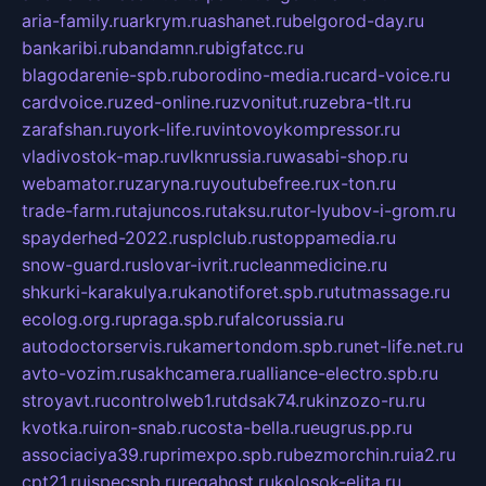
aria-family.ru
arkrym.ru
ashanet.ru
belgorod-day.ru
bankaribi.ru
bandamn.ru
bigfatcc.ru
blagodarenie-spb.ru
borodino-media.ru
card-voice.ru
cardvoice.ru
zed-online.ru
zvonitut.ru
zebra-tlt.ru
zarafshan.ru
york-life.ru
vintovoykompressor.ru
vladivostok-map.ru
vlknrussia.ru
wasabi-shop.ru
webamator.ru
zaryna.ru
youtubefree.ru
x-ton.ru
trade-farm.ru
tajuncos.ru
taksu.ru
tor-lyubov-i-grom.ru
spayderhed-2022.ru
splclub.ru
stoppamedia.ru
snow-guard.ru
slovar-ivrit.ru
cleanmedicine.ru
shkurki-karakulya.ru
kanotiforet.spb.ru
tutmassage.ru
ecolog.org.ru
praga.spb.ru
falcorussia.ru
autodoctorservis.ru
kamertondom.spb.ru
net-life.net.ru
avto-vozim.ru
sakhcamera.ru
alliance-electro.spb.ru
stroyavt.ru
controlweb1.ru
tdsak74.ru
kinzozo-ru.ru
kvotka.ru
iron-snab.ru
costa-bella.ru
eugrus.pp.ru
associaciya39.ru
primexpo.spb.ru
bezmorchin.ru
ia2.ru
cpt21.ru
ispecspb.ru
regahost.ru
kolosok-elita.ru