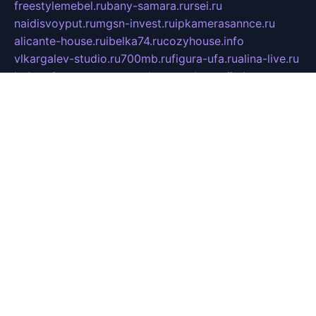
freestylemebel.ru
bany-samara.ru
rsei.ru
naidisvoyput.ru
mgsn-invest.ru
ipkamerasannce.ru
alicante-house.ru
ibelka74.ru
cozyhouse.info
vlkargalev-studio.ru
700mb.ru
figura-ufa.ru
alina-live.ru
belarusiannews.ru
womenknow.ru
dos-vniimk.ru
sega.net.ru
dv.net.ru
phenomenonsofhistory.com
telesputnik.net.ru
wall.pp.ru
pylesosroidmi.ru
gtc-clan.ru
cligs.ru
bibikazap.ru
popova.org.ru
netwhistler.spb.ru
bellvil.ru
bonzon.ru
iss-vladik.ru
defiparis.net.ru
las-gryzas.ru
amku.ru
electednews.spb.ru
feather.org.ru
spar72.ru
tankiigri.ru
dominus.com.ru
ibtree.ru
sanykool.pp.ru
unixlib.org.ru
menatep.spb.ru
gartenterrassen.ru
printeka.ru
skvozilka.com.ru
parkovka-pub.ru
lovemobi.ru
art-ru.ru
emulatorz.com.ru
alucomp.com.ru
tatforum.com.ru
alternativa-profi.ru
dermakler.ru
artsurvey.ru
aredir.ru
khimspas.ru
centr-maxi.ru
2018r.ru
bort-stomer-defort.ru
professional2.ru
gibsons.ru