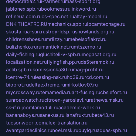
democratia2.ru
i-farmer.ru
mass-sport.org
jablonex.spb.ru
bookmess.ru
linkword.ru
refineua.com.ru
cs-spec.net.ru
altay-mebel.ru
DNK-THEATRE.RU
mechaniks.spb.ru
ipcamtechage.ru
skosta.ru
a-sun.ru
stroy-ldsp.ru
snowlands.org.ru
childrensshoes.ru
mrlizzy.ru
mebelsofiakrd.ru
bulizhenko.ru
rumantick.net.ru
mtszerno.ru
daily-fishing.ru
glushiteli-v-spb.ru
megasat.org.ru
localization.net.ru
flyingfish.pp.ru
ds5teremok.ru
aclib.spb.ru
komissionka30.ru
mag-profit.ru
icentre-74.ru
leasing-nsk.ru
hd39.ru
rcd.com.ru
bioprot.ru
deltaextreme.ru
mirkotlov07.ru
mycrossway.ru
temamedia.ru
art-fusing.ru
cbslefort.ru
sunroadwatch.ru
citroen-yaroslavl.ru
ratnews.msk.ru
sk-if.ru
joomlamoduli.ru
academic-work.ru
bananaboys.ru
sanekua.ru
lianafrukt.ru
beta43.ru
tucsonwoori.com
alex-translation.ru
avantgardeclinics.ru
noel.msk.ru
buylq.ru
aquas-spb.ru