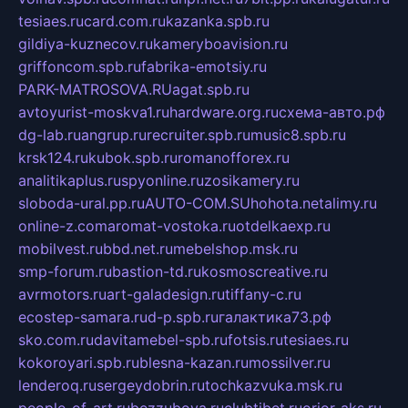
tesiaes.ru
card.com.ru
kazanka.spb.ru
gildiya-kuznecov.ru
kameryboavision.ru
griffoncom.spb.ru
fabrika-emotsiy.ru
PARK-MATROSOVA.RU
agat.spb.ru
avtoyurist-moskva1.ru
hardware.org.ru
схема-авто.рф
dg-lab.ru
angrup.ru
recruiter.spb.ru
music8.spb.ru
krsk124.ru
kubok.spb.ru
romanofforex.ru
analitikaplus.ru
spyonline.ru
zosikamery.ru
sloboda-ural.pp.ru
AUTO-COM.SU
hohota.net
alimy.ru
online-z.com
aromat-vostoka.ru
otdelkaexp.ru
mobilvest.ru
bbd.net.ru
mebelshop.msk.ru
smp-forum.ru
bastion-td.ru
kosmoscreative.ru
avrmotors.ru
art-galadesign.ru
tiffany-c.ru
ecostep-samara.ru
d-p.spb.ru
галактика73.рф
sko.com.ru
davitamebel-spb.ru
fotsis.ru
tesiaes.ru
kokoroyari.spb.ru
blesna-kazan.ru
mossilver.ru
lenderoq.ru
sergeydobrin.ru
tochkazvuka.msk.ru