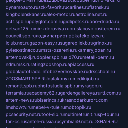
people-of-art.ru
bezzubova.ru
clubtibet.ru
orior-aks.ru
dynamoauto.ru
szk-favorit.ru
carlines.ru
flatnsk.ru
kingbolenskaner.ru
alex-motor.ru
astroline.net.ru
act1.spb.ru
polyglot.com.ru
gidlipetsk.ru
ooo-driada.ru
detsad125.ru
mir-zdoroviya.ru
bruslanovo.ru
siterem.ru
council.spb.ru
лодкипатриот.рф
kafekolizey.ru
iclub.net.ru
gazon-easy.ru
sugarepilekb.ru
grinox.ru
pylesostineco.ru
msts-ozarenie.ru
kameryjooan.ru
artemovskij.ru
dopler.spb.ru
aid70.ru
metall-perm.ru
ndm.msk.ru
ratingzooshop.ru
apiaccess.ru
globalautotrade.info
bezverhovskoe.ru
drsschool.ru
ZOOSMART.SPB.RU
dalakony.ru
medikijob.ru
remontt.spb.ru
photostudia.spb.ru
myragon.ru
terramia.ru
academy62.ru
gardengallereya.ru
rti.com.ru
artem-news.ru
biserinca.ru
krasnodarkurort.com
imshowtv.ru
mebel-v-tule.ru
mobtopik.ru
pcsecurity.net.ru
tool-sib.ru
multimetrunit.ru
sp-tour.ru
fan-cs.ru
santeh-russia.ru
symbian9.net.ru
DSHAIR.RU