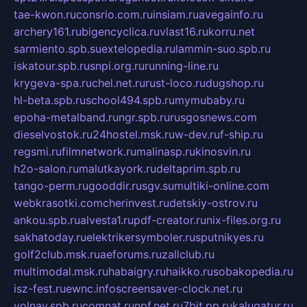
tae-kwon.ru
consrio.com.ru
insiam.ru
avegainfo.ru
archery161.ru
bigencyclica.ru
vlast16.ru
korru.net
sarmiento.spb.su
extelopedia.ru
lammin-suo.spb.ru
iskatour.spb.ru
snpi.org.ru
running-line.ru
krygeva-spa.ru
chel.net.ru
rust-loco.ru
dugshop.ru
hl-beta.spb.ru
school494.spb.ru
mymubaby.ru
epoha-metalband.ru
ngr.spb.ru
rusgosnews.com
dieselvostok.ru
24hostel.msk.ru
w-dev.ru
f-ship.ru
regsmi.ru
filmnetwork.ru
malinasp.ru
kinosvin.ru
h2o-salon.ru
malutkayork.ru
deltaprim.spb.ru
tango-perm.ru
gooddir.ru
sgv.su
multiki-online.com
webkrasotki.com
cherinvest.ru
detskiy-ostrov.ru
ankou.spb.ru
alvesta1.ru
pdf-creator.ru
nix-files.org.ru
sakhatoday.ru
elektrikersymboler.ru
sputnikyes.ru
golf2club.msk.ru
aeforums.ru
zallclub.ru
multimodal.msk.ru
habaigry.ru
haikko.ru
sobakopedia.ru
isz-fest.ru
ewnc.info
screensaver-clock.net.ru
volnav.spb.ru
comnat.ru
npf.net.ru
7bit.pp.ru
kalugatur.ru