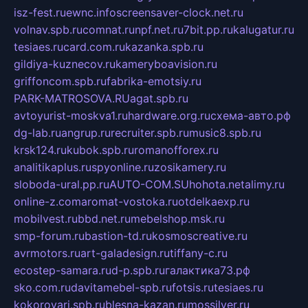
isz-fest.ru
ewnc.info
screensaver-clock.net.ru
volnav.spb.ru
comnat.ru
npf.net.ru
7bit.pp.ru
kalugatur.ru
tesiaes.ru
card.com.ru
kazanka.spb.ru
gildiya-kuznecov.ru
kameryboavision.ru
griffoncom.spb.ru
fabrika-emotsiy.ru
PARK-MATROSOVA.RU
agat.spb.ru
avtoyurist-moskva1.ru
hardware.org.ru
схема-авто.рф
dg-lab.ru
angrup.ru
recruiter.spb.ru
music8.spb.ru
krsk124.ru
kubok.spb.ru
romanofforex.ru
analitikaplus.ru
spyonline.ru
zosikamery.ru
sloboda-ural.pp.ru
AUTO-COM.SU
hohota.net
alimy.ru
online-z.com
aromat-vostoka.ru
otdelkaexp.ru
mobilvest.ru
bbd.net.ru
mebelshop.msk.ru
smp-forum.ru
bastion-td.ru
kosmoscreative.ru
avrmotors.ru
art-galadesign.ru
tiffany-c.ru
ecostep-samara.ru
d-p.spb.ru
галактика73.рф
sko.com.ru
davitamebel-spb.ru
fotsis.ru
tesiaes.ru
kokoroyari.spb.ru
blesna-kazan.ru
mossilver.ru