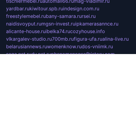
tischlermebel.ru
automall66.ru
mag-vladimir.ru
yardbar.ru
kiwitour.spb.ru
indesign.com.ru
freestylemebel.ru
bany-samara.ru
rsei.ru
naidisvoyput.ru
mgsn-invest.ru
ipkamerasannce.ru
alicante-house.ru
ibelka74.ru
cozyhouse.info
vlkargalev-studio.ru
700mb.ru
figura-ufa.ru
alina-live.ru
belarusiannews.ru
womenknow.ru
dos-vniimk.ru
sega.net.ru
dv.net.ru
phenomenonsofhistory.com
telesputnik.net.ru
wall.pp.ru
pylesosroidmi.ru
gtc-clan.ru
cligs.ru
bibikazap.ru
popova.org.ru
netwhistler.spb.ru
bellvil.ru
bonzon.ru
iss-vladik.ru
defiparis.net.ru
las-gryzas.ru
amku.ru
electednews.spb.ru
feather.org.ru
spar72.ru
tankiigri.ru
dominus.com.ru
ibtree.ru
sanykool.pp.ru
unixlib.org.ru
menatep.spb.ru
gartenterrassen.ru
printeka.ru
skvozilka.com.ru
parkovka-pub.ru
lovemobi.ru
art-ru.ru
emulatorz.com.ru
alucomp.com.ru
tatforum.com.ru
alternativa-profi.ru
dermakler.ru
artsurvey.ru
aredir.ru