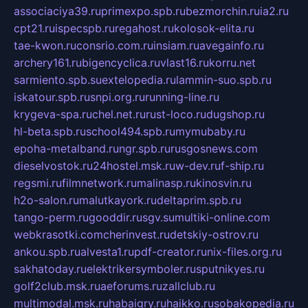
associaciya39.ru
primexpo.spb.ru
bezmorchin.ru
ia2.ru
cpt21.ru
ispecspb.ru
regahost.ru
kolosok-elita.ru
tae-kwon.ru
consrio.com.ru
insiam.ru
avegainfo.ru
archery161.ru
bigencyclica.ru
vlast16.ru
korru.net
sarmiento.spb.su
extelopedia.ru
lammin-suo.spb.ru
iskatour.spb.ru
snpi.org.ru
running-line.ru
krygeva-spa.ru
chel.net.ru
rust-loco.ru
dugshop.ru
hl-beta.spb.ru
school494.spb.ru
mymubaby.ru
epoha-metalband.ru
ngr.spb.ru
rusgosnews.com
dieselvostok.ru
24hostel.msk.ru
w-dev.ru
f-ship.ru
regsmi.ru
filmnetwork.ru
malinasp.ru
kinosvin.ru
h2o-salon.ru
malutkayork.ru
deltaprim.spb.ru
tango-perm.ru
gooddir.ru
sgv.su
multiki-online.com
webkrasotki.com
cherinvest.ru
detskiy-ostrov.ru
ankou.spb.ru
alvesta1.ru
pdf-creator.ru
nix-files.org.ru
sakhatoday.ru
elektrikersymboler.ru
sputnikyes.ru
golf2club.msk.ru
aeforums.ru
zallclub.ru
multimodal.msk.ru
habaigry.ru
haikko.ru
sobakopedia.ru