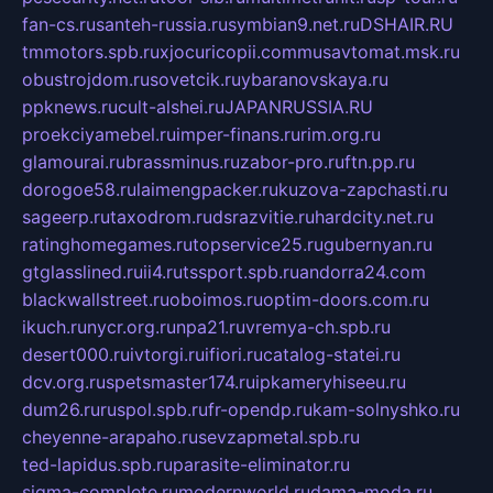
fan-cs.ru
santeh-russia.ru
symbian9.net.ru
DSHAIR.RU
tmmotors.spb.ru
xjocuricopii.com
musavtomat.msk.ru
obustrojdom.ru
sovetcik.ru
ybaranovskaya.ru
ppknews.ru
cult-alshei.ru
JAPANRUSSIA.RU
proekciyamebel.ru
imper-finans.ru
rim.org.ru
glamourai.ru
brassminus.ru
zabor-pro.ru
ftn.pp.ru
dorogoe58.ru
laimengpacker.ru
kuzova-zapchasti.ru
sageerp.ru
taxodrom.ru
dsrazvitie.ru
hardcity.net.ru
ratinghomegames.ru
topservice25.ru
gubernyan.ru
gtglasslined.ru
ii4.ru
tssport.spb.ru
andorra24.com
blackwallstreet.ru
oboimos.ru
optim-doors.com.ru
ikuch.ru
nycr.org.ru
npa21.ru
vremya-ch.spb.ru
desert000.ru
ivtorgi.ru
ifiori.ru
catalog-statei.ru
dcv.org.ru
spetsmaster174.ru
ipkameryhiseeu.ru
dum26.ru
ruspol.spb.ru
fr-opendp.ru
kam-solnyshko.ru
cheyenne-arapaho.ru
sevzapmetal.spb.ru
ted-lapidus.spb.ru
parasite-eliminator.ru
sigma-complete.ru
modernworld.ru
dama-moda.ru