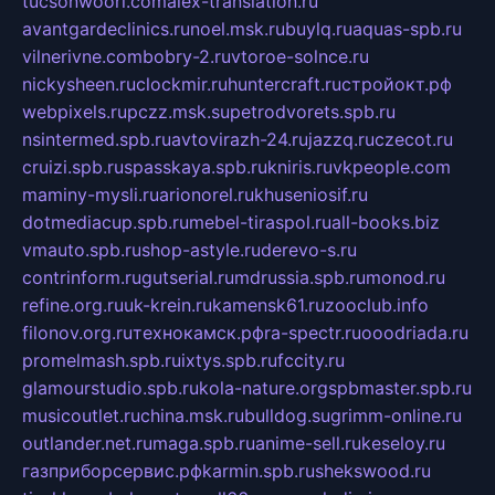
tucsonwoori.com
alex-translation.ru
avantgardeclinics.ru
noel.msk.ru
buylq.ru
aquas-spb.ru
vilnerivne.com
bobry-2.ru
vtoroe-solnce.ru
nickysheen.ru
clockmir.ru
huntercraft.ru
стройокт.рф
webpixels.ru
pczz.msk.su
petrodvorets.spb.ru
nsintermed.spb.ru
avtovirazh-24.ru
jazzq.ru
czecot.ru
cruizi.spb.ru
spasskaya.spb.ru
kniris.ru
vkpeople.com
maminy-mysli.ru
arionorel.ru
khuseniosif.ru
dotmediacup.spb.ru
mebel-tiraspol.ru
all-books.biz
vmauto.spb.ru
shop-astyle.ru
derevo-s.ru
contrinform.ru
gutserial.ru
mdrussia.spb.ru
monod.ru
refine.org.ru
uk-krein.ru
kamensk61.ru
zooclub.info
filonov.org.ru
технокамск.рф
ra-spectr.ru
ooodriada.ru
promelmash.spb.ru
ixtys.spb.ru
fccity.ru
glamourstudio.spb.ru
kola-nature.org
spbmaster.spb.ru
musicoutlet.ru
china.msk.ru
bulldog.su
grimm-online.ru
outlander.net.ru
maga.spb.ru
anime-sell.ru
keseloy.ru
газприборсервис.рф
karmin.spb.ru
shekswood.ru