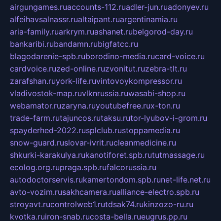
airgungames.ru
accounts-112.ru
adler-jun.ru
adonyev.ru
alfeihavsalnassr.ru
altaipant.ru
argentinamia.ru
aria-family.ru
arkrym.ru
ashanet.ru
belgorod-day.ru
bankaribi.ru
bandamn.ru
bigfatcc.ru
blagodarenie-spb.ru
borodino-media.ru
card-voice.ru
cardvoice.ru
zed-online.ru
zvonitut.ru
zebra-tlt.ru
zarafshan.ru
york-life.ru
vintovoykompressor.ru
vladivostok-map.ru
vlknrussia.ru
wasabi-shop.ru
webamator.ru
zaryna.ru
youtubefree.ru
x-ton.ru
trade-farm.ru
tajuncos.ru
taksu.ru
tor-lyubov-i-grom.ru
spayderhed-2022.ru
splclub.ru
stoppamedia.ru
snow-guard.ru
slovar-ivrit.ru
cleanmedicine.ru
shkurki-karakulya.ru
kanotiforet.spb.ru
tutmassage.ru
ecolog.org.ru
praga.spb.ru
falcorussia.ru
autodoctorservis.ru
kamertondom.spb.ru
net-life.net.ru
avto-vozim.ru
sakhcamera.ru
alliance-electro.spb.ru
stroyavt.ru
controlweb1.ru
tdsak74.ru
kinzozo-ru.ru
kvotka.ru
iron-snab.ru
costa-bella.ru
eugrus.pp.ru