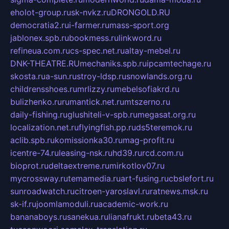
eholot-group.ru
sk-nvkz.ru
DRONGOLD.RU
democratia2.ru
i-farmer.ru
mass-sport.org
jablonex.spb.ru
bookmess.ru
linkword.ru
refineua.com.ru
cs-spec.net.ru
altay-mebel.ru
DNK-THEATRE.RU
mechaniks.spb.ru
ipcamtechage.ru
skosta.ru
a-sun.ru
stroy-ldsp.ru
snowlands.org.ru
childrensshoes.ru
mrlizzy.ru
mebelsofiakrd.ru
bulizhenko.ru
rumantick.net.ru
mtszerno.ru
daily-fishing.ru
glushiteli-v-spb.ru
megasat.org.ru
localization.net.ru
flyingfish.pp.ru
ds5teremok.ru
aclib.spb.ru
komissionka30.ru
mag-profit.ru
icentre-74.ru
leasing-nsk.ru
hd39.ru
rcd.com.ru
bioprot.ru
deltaextreme.ru
mirkotlov07.ru
mycrossway.ru
temamedia.ru
art-fusing.ru
cbslefort.ru
sunroadwatch.ru
citroen-yaroslavl.ru
ratnews.msk.ru
sk-if.ru
joomlamoduli.ru
academic-work.ru
bananaboys.ru
sanekua.ru
lianafrukt.ru
beta43.ru