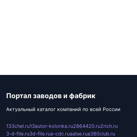
Портал заводов и фабрик
Актуальный каталог компаний по всей России
133chel.ru
13autor-kolonka.ru
2864420.ru
2rich.ru
3-d-file.ru
3d-file.ru
a-cdc.ru
aalse.ru
a380club.ru