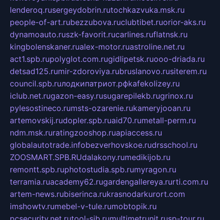
lenderoq.ru
sergeydobrin.ru
tochkazvuka.msk.ru
people-of-art.ru
bezzubova.ru
clubtibet.ru
orior-aks.ru
dynamoauto.ru
szk-favorit.ru
carlines.ru
flatnsk.ru
kingbolenskaner.ru
alex-motor.ru
astroline.net.ru
act1.spb.ru
polyglot.com.ru
gidlipetsk.ru
ooo-driada.ru
detsad125.ru
mir-zdoroviya.ru
bruslanovo.ru
siterem.ru
council.spb.ru
лодкипатриот.рф
kafekolizey.ru
iclub.net.ru
gazon-easy.ru
sugarepilekb.ru
grinox.ru
pylesostineco.ru
msts-ozarenie.ru
kameryjooan.ru
artemovskij.ru
dopler.spb.ru
aid70.ru
metall-perm.ru
ndm.msk.ru
ratingzooshop.ru
apiaccess.ru
globalautotrade.info
bezverhovskoe.ru
drsschool.ru
ZOOSMART.SPB.RU
dalakony.ru
medikijob.ru
remontt.spb.ru
photostudia.spb.ru
myragon.ru
terramia.ru
academy62.ru
gardengallereya.ru
rti.com.ru
artem-news.ru
biserinca.ru
krasnodarkurort.com
imshowtv.ru
mebel-v-tule.ru
mobtopik.ru
pcsecurity.net.ru
tool-sib.ru
multimetrunit.ru
sp-tour.ru