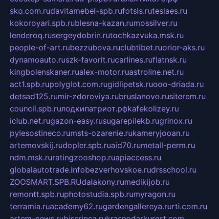
sko.com.ru
davitamebel-spb.ru
fotsis.ru
tesiaes.ru
kokoroyari.spb.ru
blesna-kazan.ru
mossilver.ru
lenderoq.ru
sergeydobrin.ru
tochkazvuka.msk.ru
people-of-art.ru
bezzubova.ru
clubtibet.ru
orior-aks.ru
dynamoauto.ru
szk-favorit.ru
carlines.ru
flatnsk.ru
kingbolenskaner.ru
alex-motor.ru
astroline.net.ru
act1.spb.ru
polyglot.com.ru
gidlipetsk.ru
ooo-driada.ru
detsad125.ru
mir-zdoroviya.ru
bruslanovo.ru
siterem.ru
council.spb.ru
лодкипатриот.рф
kafekolizey.ru
iclub.net.ru
gazon-easy.ru
sugarepilekb.ru
grinox.ru
pylesostineco.ru
msts-ozarenie.ru
kameryjooan.ru
artemovskij.ru
dopler.spb.ru
aid70.ru
metall-perm.ru
ndm.msk.ru
ratingzooshop.ru
apiaccess.ru
globalautotrade.info
bezverhovskoe.ru
drsschool.ru
ZOOSMART.SPB.RU
dalakony.ru
medikijob.ru
remontt.spb.ru
photostudia.spb.ru
myragon.ru
terramia.ru
academy62.ru
gardengallereya.ru
rti.com.ru
artem-news.ru
biserinca.ru
krasnodarkurort.com