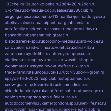
133chel.ru
13autor-kolonka.ru
2864420.ru
2rich.ru
3-d-file.ru
3d-file.ru
a-cdc.ru
aalse.ru
a380club.ru
airgungames.ru
accounts-112.ru
adler-jun.ru
adonyev.ru
alfeihavsalnassr.ru
altaipant.ru
argentinamia.ru
aria-family.ru
arkrym.ru
ashanet.ru
belgorod-day.ru
bankaribi.ru
bandamn.ru
bigfatcc.ru
blagodarenie-spb.ru
borodino-media.ru
card-voice.ru
cardvoice.ru
zed-online.ru
zvonitut.ru
zebra-tlt.ru
zarafshan.ru
york-life.ru
vintovoykompressor.ru
vladivostok-map.ru
vlknrussia.ru
wasabi-shop.ru
webamator.ru
zaryna.ru
youtubefree.ru
x-ton.ru
trade-farm.ru
tajuncos.ru
taksu.ru
tor-lyubov-i-grom.ru
spayderhed-2022.ru
splclub.ru
stoppamedia.ru
snow-guard.ru
slovar-ivrit.ru
cleanmedicine.ru
shkurki-karakulya.ru
kanotiforet.spb.ru
tutmassage.ru
ecolog.org.ru
praga.spb.ru
falcorussia.ru
autodoctorservis.ru
kamertondom.spb.ru
net-life.net.ru
avto-vozim.ru
sakhcamera.ru
alliance-electro.spb.ru