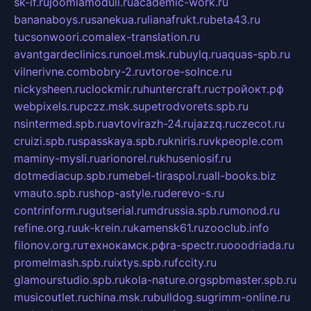
sk-if.ru
joomlamoduli.ru
academic-work.ru
bananaboys.ru
sanekua.ru
lianafrukt.ru
beta43.ru
tucsonwoori.com
alex-translation.ru
avantgardeclinics.ru
noel.msk.ru
buylq.ru
aquas-spb.ru
vilnerivne.com
bobry-2.ru
vtoroe-solnce.ru
nickysheen.ru
clockmir.ru
huntercraft.ru
стройокт.рф
webpixels.ru
pczz.msk.su
petrodvorets.spb.ru
nsintermed.spb.ru
avtovirazh-24.ru
jazzq.ru
czecot.ru
cruizi.spb.ru
spasskaya.spb.ru
kniris.ru
vkpeople.com
maminy-mysli.ru
arionorel.ru
khuseniosif.ru
dotmediacup.spb.ru
mebel-tiraspol.ru
all-books.biz
vmauto.spb.ru
shop-astyle.ru
derevo-s.ru
contrinform.ru
gutserial.ru
mdrussia.spb.ru
monod.ru
refine.org.ru
uk-krein.ru
kamensk61.ru
zooclub.info
filonov.org.ru
технокамск.рф
ra-spectr.ru
ooodriada.ru
promelmash.spb.ru
ixtys.spb.ru
fccity.ru
glamourstudio.spb.ru
kola-nature.org
spbmaster.spb.ru
musicoutlet.ru
china.msk.ru
bulldog.su
grimm-online.ru