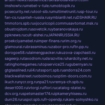
imshowtv.ru
mebel-v-tule.ru
mobtopik.ru
pcsecurity.net.ru
tool-sib.ru
multimetrunit.ru
sp-tour.ru
fan-cs.ru
santeh-russia.ru
symbian9.net.ru
DSHAIR.RU
tmmotors.spb.ru
xjocuricopii.com
musavtomat.msk.ru
obustrojdom.ru
sovetcik.ru
ybaranovskaya.ru
ppknews.ru
cult-alshei.ru
JAPANRUSSIA.RU
proekciyamebel.ru
imper-finans.ru
rim.org.ru
glamourai.ru
brassminus.ru
zabor-pro.ru
ftn.pp.ru
dorogoe58.ru
laimengpacker.ru
kuzova-zapchasti.ru
sageerp.ru
taxodrom.ru
dsrazvitie.ru
hardcity.net.ru
ratinghomegames.ru
topservice25.ru
gubernyan.ru
gtglasslined.ru
ii4.ru
tssport.spb.ru
andorra24.com
blackwallstreet.ru
oboimos.ru
optim-doors.com.ru
ikuch.ru
nycr.org.ru
npa21.ru
vremya-ch.spb.ru
desert000.ru
ivtorgi.ru
ifiori.ru
catalog-statei.ru
dcv.org.ru
spetsmaster174.ru
ipkameryhiseeu.ru
dum26.ru
ruspol.spb.ru
fr-opendp.ru
kam-solnyshko.ru