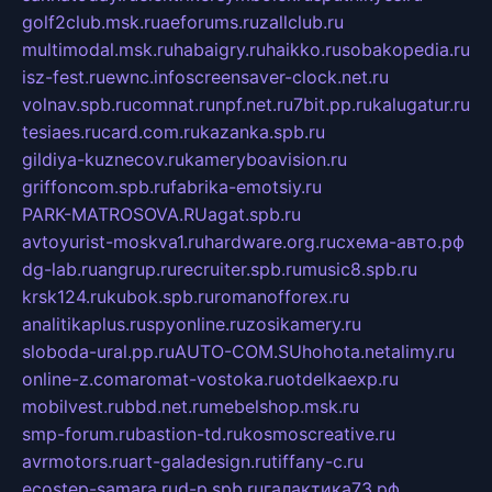
golf2club.msk.ru
aeforums.ru
zallclub.ru
multimodal.msk.ru
habaigry.ru
haikko.ru
sobakopedia.ru
isz-fest.ru
ewnc.info
screensaver-clock.net.ru
volnav.spb.ru
comnat.ru
npf.net.ru
7bit.pp.ru
kalugatur.ru
tesiaes.ru
card.com.ru
kazanka.spb.ru
gildiya-kuznecov.ru
kameryboavision.ru
griffoncom.spb.ru
fabrika-emotsiy.ru
PARK-MATROSOVA.RU
agat.spb.ru
avtoyurist-moskva1.ru
hardware.org.ru
схема-авто.рф
dg-lab.ru
angrup.ru
recruiter.spb.ru
music8.spb.ru
krsk124.ru
kubok.spb.ru
romanofforex.ru
analitikaplus.ru
spyonline.ru
zosikamery.ru
sloboda-ural.pp.ru
AUTO-COM.SU
hohota.net
alimy.ru
online-z.com
aromat-vostoka.ru
otdelkaexp.ru
mobilvest.ru
bbd.net.ru
mebelshop.msk.ru
smp-forum.ru
bastion-td.ru
kosmoscreative.ru
avrmotors.ru
art-galadesign.ru
tiffany-c.ru
ecostep-samara.ru
d-p.spb.ru
галактика73.рф