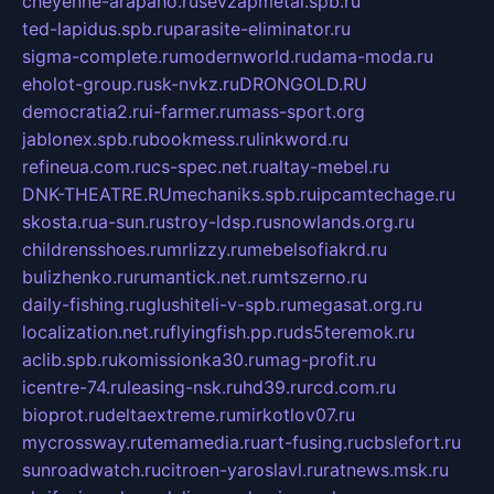
cheyenne-arapaho.ru
sevzapmetal.spb.ru
ted-lapidus.spb.ru
parasite-eliminator.ru
sigma-complete.ru
modernworld.ru
dama-moda.ru
eholot-group.ru
sk-nvkz.ru
DRONGOLD.RU
democratia2.ru
i-farmer.ru
mass-sport.org
jablonex.spb.ru
bookmess.ru
linkword.ru
refineua.com.ru
cs-spec.net.ru
altay-mebel.ru
DNK-THEATRE.RU
mechaniks.spb.ru
ipcamtechage.ru
skosta.ru
a-sun.ru
stroy-ldsp.ru
snowlands.org.ru
childrensshoes.ru
mrlizzy.ru
mebelsofiakrd.ru
bulizhenko.ru
rumantick.net.ru
mtszerno.ru
daily-fishing.ru
glushiteli-v-spb.ru
megasat.org.ru
localization.net.ru
flyingfish.pp.ru
ds5teremok.ru
aclib.spb.ru
komissionka30.ru
mag-profit.ru
icentre-74.ru
leasing-nsk.ru
hd39.ru
rcd.com.ru
bioprot.ru
deltaextreme.ru
mirkotlov07.ru
mycrossway.ru
temamedia.ru
art-fusing.ru
cbslefort.ru
sunroadwatch.ru
citroen-yaroslavl.ru
ratnews.msk.ru