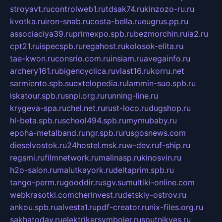
stroyavt.ru
controlweb1.ru
tdsak74.ru
kinzozo-ru.ru
kvotka.ru
iron-snab.ru
costa-bella.ru
eugrus.pp.ru
associaciya39.ru
primexpo.spb.ru
bezmorchin.ru
ia2.ru
cpt21.ru
ispecspb.ru
regahost.ru
kolosok-elita.ru
tae-kwon.ru
consrio.com.ru
insiam.ru
avegainfo.ru
archery161.ru
bigencyclica.ru
vlast16.ru
korru.net
sarmiento.spb.su
extelopedia.ru
lammin-suo.spb.ru
iskatour.spb.ru
snpi.org.ru
running-line.ru
krygeva-spa.ru
chel.net.ru
rust-loco.ru
dugshop.ru
hl-beta.spb.ru
school494.spb.ru
mymubaby.ru
epoha-metalband.ru
ngr.spb.ru
rusgosnews.com
dieselvostok.ru
24hostel.msk.ru
w-dev.ru
f-ship.ru
regsmi.ru
filmnetwork.ru
malinasp.ru
kinosvin.ru
h2o-salon.ru
malutkayork.ru
deltaprim.spb.ru
tango-perm.ru
gooddir.ru
sgv.su
multiki-online.com
webkrasotki.com
cherinvest.ru
detskiy-ostrov.ru
ankou.spb.ru
alvesta1.ru
pdf-creator.ru
nix-files.org.ru
sakhatoday.ru
elektrikersymboler.ru
sputnikyes.ru