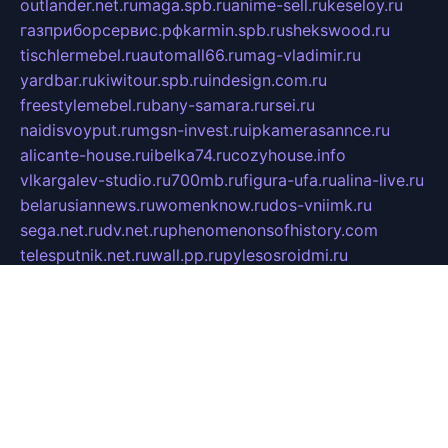
outlander.net.ru
maga.spb.ru
anime-sell.ru
keseloy.ru
газприборсервис.рф
karmin.spb.ru
shekswood.ru
tischlermebel.ru
automall66.ru
mag-vladimir.ru
yardbar.ru
kiwitour.spb.ru
indesign.com.ru
freestylemebel.ru
bany-samara.ru
rsei.ru
naidisvoyput.ru
mgsn-invest.ru
ipkamerasannce.ru
alicante-house.ru
ibelka74.ru
cozyhouse.info
vlkargalev-studio.ru
700mb.ru
figura-ufa.ru
alina-live.ru
belarusiannews.ru
womenknow.ru
dos-vniimk.ru
sega.net.ru
dv.net.ru
phenomenonsofhistory.com
telesputnik.net.ru
wall.pp.ru
pylesosroidmi.ru
gtc-clan.ru
cligs.ru
bibikazap.ru
popova.org.ru
netwhistler.spb.ru
bellvil.ru
bonzon.ru
iss-vladik.ru
defiparis.net.ru
las-gryzas.ru
amku.ru
electednews.spb.ru
feather.org.ru
spar72.ru
tankiigri.ru
dominus.com.ru
ibtree.ru
sanykool.pp.ru
unixlib.org.ru
menatep.spb.ru
gartenterrassen.ru
printeka.ru
skvozilka.com.ru
parkovka-pub.ru
lovemobi.ru
art-ru.ru