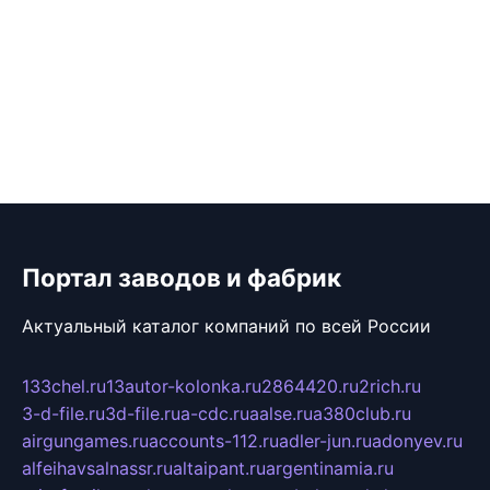
Портал заводов и фабрик
Актуальный каталог компаний по всей России
133chel.ru
13autor-kolonka.ru
2864420.ru
2rich.ru
3-d-file.ru
3d-file.ru
a-cdc.ru
aalse.ru
a380club.ru
airgungames.ru
accounts-112.ru
adler-jun.ru
adonyev.ru
alfeihavsalnassr.ru
altaipant.ru
argentinamia.ru