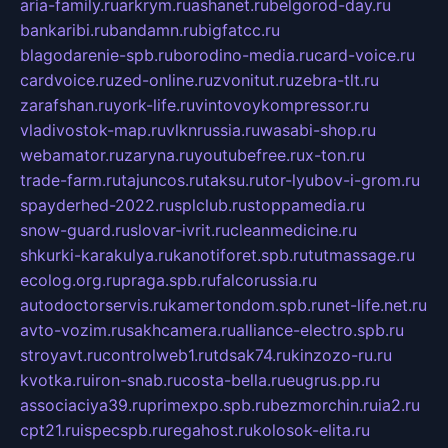
aria-family.ru
arkrym.ru
ashanet.ru
belgorod-day.ru
bankaribi.ru
bandamn.ru
bigfatcc.ru
blagodarenie-spb.ru
borodino-media.ru
card-voice.ru
cardvoice.ru
zed-online.ru
zvonitut.ru
zebra-tlt.ru
zarafshan.ru
york-life.ru
vintovoykompressor.ru
vladivostok-map.ru
vlknrussia.ru
wasabi-shop.ru
webamator.ru
zaryna.ru
youtubefree.ru
x-ton.ru
trade-farm.ru
tajuncos.ru
taksu.ru
tor-lyubov-i-grom.ru
spayderhed-2022.ru
splclub.ru
stoppamedia.ru
snow-guard.ru
slovar-ivrit.ru
cleanmedicine.ru
shkurki-karakulya.ru
kanotiforet.spb.ru
tutmassage.ru
ecolog.org.ru
praga.spb.ru
falcorussia.ru
autodoctorservis.ru
kamertondom.spb.ru
net-life.net.ru
avto-vozim.ru
sakhcamera.ru
alliance-electro.spb.ru
stroyavt.ru
controlweb1.ru
tdsak74.ru
kinzozo-ru.ru
kvotka.ru
iron-snab.ru
costa-bella.ru
eugrus.pp.ru
associaciya39.ru
primexpo.spb.ru
bezmorchin.ru
ia2.ru
cpt21.ru
ispecspb.ru
regahost.ru
kolosok-elita.ru