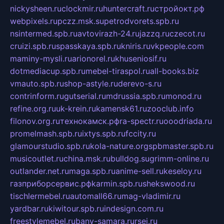
nickysheen.ru
clockmir.ru
huntercraft.ru
стройокт.рф
webpixels.ru
pczz.msk.su
petrodvorets.spb.ru
nsintermed.spb.ru
avtovirazh-24.ru
jazzq.ru
czecot.ru
cruizi.spb.ru
spasskaya.spb.ru
kniris.ru
vkpeople.com
maminy-mysli.ru
arionorel.ru
khuseniosif.ru
dotmediacup.spb.ru
mebel-tiraspol.ru
all-books.biz
vmauto.spb.ru
shop-astyle.ru
derevo-s.ru
contrinform.ru
gutserial.ru
mdrussia.spb.ru
monod.ru
refine.org.ru
uk-krein.ru
kamensk61.ru
zooclub.info
filonov.org.ru
технокамск.рф
ra-spectr.ru
ooodriada.ru
promelmash.spb.ru
ixtys.spb.ru
fccity.ru
glamourstudio.spb.ru
kola-nature.org
spbmaster.spb.ru
musicoutlet.ru
china.msk.ru
bulldog.su
grimm-online.ru
outlander.net.ru
maga.spb.ru
anime-sell.ru
keseloy.ru
газприборсервис.рф
karmin.spb.ru
shekswood.ru
tischlermebel.ru
automall66.ru
mag-vladimir.ru
yardbar.ru
kiwitour.spb.ru
indesign.com.ru
freestylemebel.ru
bany-samara.ru
rsei.ru