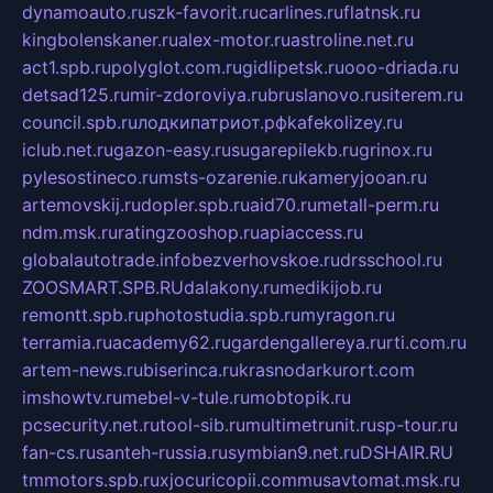
dynamoauto.ru
szk-favorit.ru
carlines.ru
flatnsk.ru
kingbolenskaner.ru
alex-motor.ru
astroline.net.ru
act1.spb.ru
polyglot.com.ru
gidlipetsk.ru
ooo-driada.ru
detsad125.ru
mir-zdoroviya.ru
bruslanovo.ru
siterem.ru
council.spb.ru
лодкипатриот.рф
kafekolizey.ru
iclub.net.ru
gazon-easy.ru
sugarepilekb.ru
grinox.ru
pylesostineco.ru
msts-ozarenie.ru
kameryjooan.ru
artemovskij.ru
dopler.spb.ru
aid70.ru
metall-perm.ru
ndm.msk.ru
ratingzooshop.ru
apiaccess.ru
globalautotrade.info
bezverhovskoe.ru
drsschool.ru
ZOOSMART.SPB.RU
dalakony.ru
medikijob.ru
remontt.spb.ru
photostudia.spb.ru
myragon.ru
terramia.ru
academy62.ru
gardengallereya.ru
rti.com.ru
artem-news.ru
biserinca.ru
krasnodarkurort.com
imshowtv.ru
mebel-v-tule.ru
mobtopik.ru
pcsecurity.net.ru
tool-sib.ru
multimetrunit.ru
sp-tour.ru
fan-cs.ru
santeh-russia.ru
symbian9.net.ru
DSHAIR.RU
tmmotors.spb.ru
xjocuricopii.com
musavtomat.msk.ru