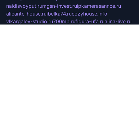
naidisvoyput.ru
mgsn-invest.ru
ipkamerasannce.ru
alicante-house.ru
ibelka74.ru
cozyhouse.info
vlkargalev-studio.ru
700mb.ru
figura-ufa.ru
alina-live.ru
belarusiannews.ru
womenknow.ru
dos-vniimk.ru
sega.net.ru
dv.net.ru
phenomenonsofhistory.com
telesputnik.net.ru
wall.pp.ru
pylesosroidmi.ru
gtc-clan.ru
cligs.ru
bibikazap.ru
popova.org.ru
netwhistler.spb.ru
bellvil.ru
bonzon.ru
iss-vladik.ru
defiparis.net.ru
las-gryzas.ru
amku.ru
electednews.spb.ru
feather.org.ru
spar72.ru
tankiigri.ru
dominus.com.ru
ibtree.ru
sanykool.pp.ru
unixlib.org.ru
menatep.spb.ru
gartenterrassen.ru
printeka.ru
skvozilka.com.ru
parkovka-pub.ru
lovemobi.ru
art-ru.ru
emulatorz.com.ru
alucomp.com.ru
tatforum.com.ru
alternativa-profi.ru
dermakler.ru
artsurvey.ru
aredir.ru
khimspas.ru
centr-maxi.ru
2018r.ru
bort-stomer-defort.ru
professional2.ru
gibsons.ru
artselena.ru
art-pilot.ru
ingredient.spb.ru