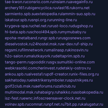
tae-kwon.ru
consrio.com.ru
insiam.ru
avegainfo.ru
archery161.ru
bigencyclica.ru
vlast16.ru
korru.net
sarmiento.spb.su
extelopedia.ru
lammin-suo.spb.ru
iskatour.spb.ru
snpi.org.ru
running-line.ru
krygeva-spa.ru
chel.net.ru
rust-loco.ru
dugshop.ru
hl-beta.spb.ru
school494.spb.ru
mymubaby.ru
epoha-metalband.ru
ngr.spb.ru
rusgosnews.com
dieselvostok.ru
24hostel.msk.ru
w-dev.ru
f-ship.ru
regsmi.ru
filmnetwork.ru
malinasp.ru
kinosvin.ru
h2o-salon.ru
malutkayork.ru
deltaprim.spb.ru
tango-perm.ru
gooddir.ru
sgv.su
multiki-online.com
webkrasotki.com
cherinvest.ru
detskiy-ostrov.ru
ankou.spb.ru
alvesta1.ru
pdf-creator.ru
nix-files.org.ru
sakhatoday.ru
elektrikersymboler.ru
sputnikyes.ru
golf2club.msk.ru
aeforums.ru
zallclub.ru
multimodal.msk.ru
habaigry.ru
haikko.ru
sobakopedia.ru
isz-fest.ru
ewnc.info
screensaver-clock.net.ru
volnav.spb.ru
comnat.ru
npf.net.ru
7bit.pp.ru
kalugatur.ru