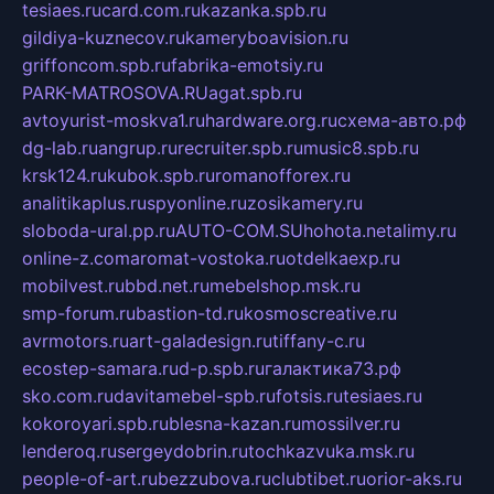
tesiaes.ru
card.com.ru
kazanka.spb.ru
gildiya-kuznecov.ru
kameryboavision.ru
griffoncom.spb.ru
fabrika-emotsiy.ru
PARK-MATROSOVA.RU
agat.spb.ru
avtoyurist-moskva1.ru
hardware.org.ru
схема-авто.рф
dg-lab.ru
angrup.ru
recruiter.spb.ru
music8.spb.ru
krsk124.ru
kubok.spb.ru
romanofforex.ru
analitikaplus.ru
spyonline.ru
zosikamery.ru
sloboda-ural.pp.ru
AUTO-COM.SU
hohota.net
alimy.ru
online-z.com
aromat-vostoka.ru
otdelkaexp.ru
mobilvest.ru
bbd.net.ru
mebelshop.msk.ru
smp-forum.ru
bastion-td.ru
kosmoscreative.ru
avrmotors.ru
art-galadesign.ru
tiffany-c.ru
ecostep-samara.ru
d-p.spb.ru
галактика73.рф
sko.com.ru
davitamebel-spb.ru
fotsis.ru
tesiaes.ru
kokoroyari.spb.ru
blesna-kazan.ru
mossilver.ru
lenderoq.ru
sergeydobrin.ru
tochkazvuka.msk.ru
people-of-art.ru
bezzubova.ru
clubtibet.ru
orior-aks.ru