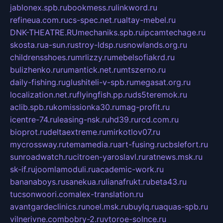
jablonex.spb.ru
bookmess.ru
linkword.ru
refineua.com.ru
cs-spec.net.ru
altay-mebel.ru
DNK-THEATRE.RU
mechaniks.spb.ru
ipcamtechage.ru
skosta.ru
a-sun.ru
stroy-ldsp.ru
snowlands.org.ru
childrensshoes.ru
mrlizzy.ru
mebelsofiakrd.ru
bulizhenko.ru
rumantick.net.ru
mtszerno.ru
daily-fishing.ru
glushiteli-v-spb.ru
megasat.org.ru
localization.net.ru
flyingfish.pp.ru
ds5teremok.ru
aclib.spb.ru
komissionka30.ru
mag-profit.ru
icentre-74.ru
leasing-nsk.ru
hd39.ru
rcd.com.ru
bioprot.ru
deltaextreme.ru
mirkotlov07.ru
mycrossway.ru
temamedia.ru
art-fusing.ru
cbslefort.ru
sunroadwatch.ru
citroen-yaroslavl.ru
ratnews.msk.ru
sk-if.ru
joomlamoduli.ru
academic-work.ru
bananaboys.ru
sanekua.ru
lianafrukt.ru
beta43.ru
tucsonwoori.com
alex-translation.ru
avantgardeclinics.ru
noel.msk.ru
buylq.ru
aquas-spb.ru
vilnerivne.com
bobry-2.ru
vtoroe-solnce.ru