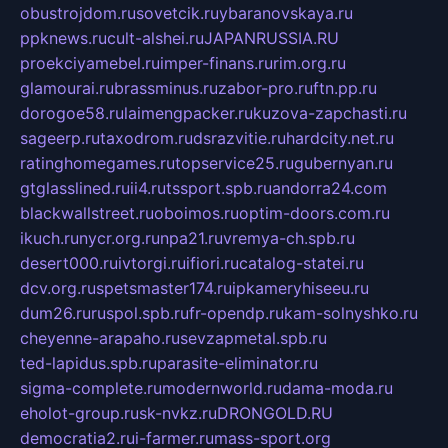
obustrojdom.ru
sovetcik.ru
ybaranovskaya.ru
ppknews.ru
cult-alshei.ru
JAPANRUSSIA.RU
proekciyamebel.ru
imper-finans.ru
rim.org.ru
glamourai.ru
brassminus.ru
zabor-pro.ru
ftn.pp.ru
dorogoe58.ru
laimengpacker.ru
kuzova-zapchasti.ru
sageerp.ru
taxodrom.ru
dsrazvitie.ru
hardcity.net.ru
ratinghomegames.ru
topservice25.ru
gubernyan.ru
gtglasslined.ru
ii4.ru
tssport.spb.ru
andorra24.com
blackwallstreet.ru
oboimos.ru
optim-doors.com.ru
ikuch.ru
nycr.org.ru
npa21.ru
vremya-ch.spb.ru
desert000.ru
ivtorgi.ru
ifiori.ru
catalog-statei.ru
dcv.org.ru
spetsmaster174.ru
ipkameryhiseeu.ru
dum26.ru
ruspol.spb.ru
fr-opendp.ru
kam-solnyshko.ru
cheyenne-arapaho.ru
sevzapmetal.spb.ru
ted-lapidus.spb.ru
parasite-eliminator.ru
sigma-complete.ru
modernworld.ru
dama-moda.ru
eholot-group.ru
sk-nvkz.ru
DRONGOLD.RU
democratia2.ru
i-farmer.ru
mass-sport.org