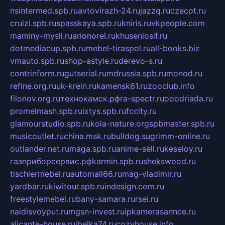
nsintermed.spb.ru
avtovirazh-24.ru
jazzq.ru
czecot.ru
cruizi.spb.ru
spasskaya.spb.ru
kniris.ru
vkpeople.com
maminy-mysli.ru
arionorel.ru
khuseniosif.ru
dotmediacup.spb.ru
mebel-tiraspol.ru
all-books.biz
vmauto.spb.ru
shop-astyle.ru
derevo-s.ru
contrinform.ru
gutserial.ru
mdrussia.spb.ru
monod.ru
refine.org.ru
uk-krein.ru
kamensk61.ru
zooclub.info
filonov.org.ru
технокамск.рф
ra-spectr.ru
ooodriada.ru
promelmash.spb.ru
ixtys.spb.ru
fccity.ru
glamourstudio.spb.ru
kola-nature.org
spbmaster.spb.ru
musicoutlet.ru
china.msk.ru
bulldog.su
grimm-online.ru
outlander.net.ru
maga.spb.ru
anime-sell.ru
keseloy.ru
газприборсервис.рф
karmin.spb.ru
shekswood.ru
tischlermebel.ru
automall66.ru
mag-vladimir.ru
yardbar.ru
kiwitour.spb.ru
indesign.com.ru
freestylemebel.ru
bany-samara.ru
rsei.ru
naidisvoyput.ru
mgsn-invest.ru
ipkamerasannce.ru
alicante-house.ru
ibelka74.ru
cozyhouse.info