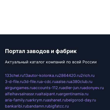
Портал заводов и фабрик
Актуальный каталог компаний по всей России
133chel.ru
13autor-kolonka.ru
2864420.ru
2rich.ru
3-d-file.ru
3d-file.ru
a-cdc.ru
aalse.ru
a380club.ru
airgungames.ru
accounts-112.ru
adler-jun.ru
adonyev.ru
alfeihavsalnassr.ru
altaipant.ru
argentinamia.ru
aria-family.ru
arkrym.ru
ashanet.ru
belgorod-day.ru
bankaribi.ru
bandamn.ru
bigfatcc.ru