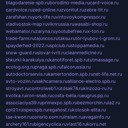
blagodarenie-spb.ru
borodino-media.ru
card-voice.ru
cardvoice.ru
zed-online.ru
zvonitut.ru
zebra-tlt.ru
zarafshan.ru
york-life.ru
vintovoykompressor.ru
vladivostok-map.ru
vlknrussia.ru
wasabi-shop.ru
webamator.ru
zaryna.ru
youtubefree.ru
x-ton.ru
trade-farm.ru
tajuncos.ru
taksu.ru
tor-lyubov-i-grom.ru
spayderhed-2022.ru
splclub.ru
stoppamedia.ru
snow-guard.ru
slovar-ivrit.ru
cleanmedicine.ru
shkurki-karakulya.ru
kanotiforet.spb.ru
tutmassage.ru
ecolog.org.ru
praga.spb.ru
falcorussia.ru
autodoctorservis.ru
kamertondom.spb.ru
net-life.net.ru
avto-vozim.ru
sakhcamera.ru
alliance-electro.spb.ru
stroyavt.ru
controlweb1.ru
tdsak74.ru
kinzozo-ru.ru
kvotka.ru
iron-snab.ru
costa-bella.ru
eugrus.pp.ru
associaciya39.ru
primexpo.spb.ru
bezmorchin.ru
ia2.ru
cpt21.ru
ispecspb.ru
regahost.ru
kolosok-elita.ru
tae-kwon.ru
consrio.com.ru
insiam.ru
avegainfo.ru
archery161.ru
bigencyclica.ru
vlast16.ru
korru.net