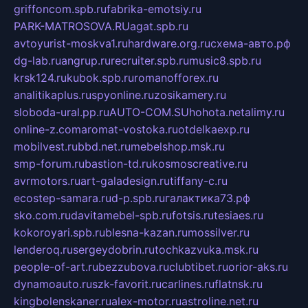
griffoncom.spb.ru
fabrika-emotsiy.ru
PARK-MATROSOVA.RU
agat.spb.ru
avtoyurist-moskva1.ru
hardware.org.ru
схема-авто.рф
dg-lab.ru
angrup.ru
recruiter.spb.ru
music8.spb.ru
krsk124.ru
kubok.spb.ru
romanofforex.ru
analitikaplus.ru
spyonline.ru
zosikamery.ru
sloboda-ural.pp.ru
AUTO-COM.SU
hohota.net
alimy.ru
online-z.com
aromat-vostoka.ru
otdelkaexp.ru
mobilvest.ru
bbd.net.ru
mebelshop.msk.ru
smp-forum.ru
bastion-td.ru
kosmoscreative.ru
avrmotors.ru
art-galadesign.ru
tiffany-c.ru
ecostep-samara.ru
d-p.spb.ru
галактика73.рф
sko.com.ru
davitamebel-spb.ru
fotsis.ru
tesiaes.ru
kokoroyari.spb.ru
blesna-kazan.ru
mossilver.ru
lenderoq.ru
sergeydobrin.ru
tochkazvuka.msk.ru
people-of-art.ru
bezzubova.ru
clubtibet.ru
orior-aks.ru
dynamoauto.ru
szk-favorit.ru
carlines.ru
flatnsk.ru
kingbolenskaner.ru
alex-motor.ru
astroline.net.ru