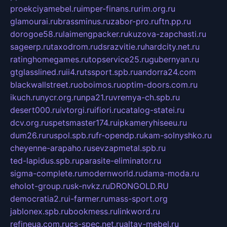
proekciyamebel.ru
imper-finans.ru
rim.org.ru
glamourai.ru
brassminus.ru
zabor-pro.ru
ftn.pp.ru
dorogoe58.ru
laimengpacker.ru
kuzova-zapchasti.ru
sageerp.ru
taxodrom.ru
dsrazvitie.ru
hardcity.net.ru
ratinghomegames.ru
topservice25.ru
gubernyan.ru
gtglasslined.ru
ii4.ru
tssport.spb.ru
andorra24.com
blackwallstreet.ru
oboimos.ru
optim-doors.com.ru
ikuch.ru
nycr.org.ru
npa21.ru
vremya-ch.spb.ru
desert000.ru
ivtorgi.ru
ifiori.ru
catalog-statei.ru
dcv.org.ru
spetsmaster174.ru
ipkameryhiseeu.ru
dum26.ru
ruspol.spb.ru
fr-opendp.ru
kam-solnyshko.ru
cheyenne-arapaho.ru
sevzapmetal.spb.ru
ted-lapidus.spb.ru
parasite-eliminator.ru
sigma-complete.ru
modernworld.ru
dama-moda.ru
eholot-group.ru
sk-nvkz.ru
DRONGOLD.RU
democratia2.ru
i-farmer.ru
mass-sport.org
jablonex.spb.ru
bookmess.ru
linkword.ru
refineua.com.ru
cs-spec.net.ru
altay-mebel.ru