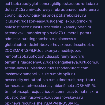
act1.spb.ru
polyglot.com.ru
gidlipetsk.ru
ooo-driada.ru
detsad125.ru
mir-zdoroviya.ru
bruslanovo.ru
siterem.ru
council.spb.ru
лодкипатриот.рф
kafekolizey.ru
iclub.net.ru
gazon-easy.ru
sugarepilekb.ru
grinox.ru
pylesostineco.ru
msts-ozarenie.ru
kameryjooan.ru
artemovskij.ru
dopler.spb.ru
aid70.ru
metall-perm.ru
ndm.msk.ru
ratingzooshop.ru
apiaccess.ru
globalautotrade.info
bezverhovskoe.ru
drsschool.ru
ZOOSMART.SPB.RU
dalakony.ru
medikijob.ru
remontt.spb.ru
photostudia.spb.ru
myragon.ru
terramia.ru
academy62.ru
gardengallereya.ru
rti.com.ru
artem-news.ru
biserinca.ru
krasnodarkurort.com
imshowtv.ru
mebel-v-tule.ru
mobtopik.ru
pcsecurity.net.ru
tool-sib.ru
multimetrunit.ru
sp-tour.ru
fan-cs.ru
santeh-russia.ru
symbian9.net.ru
DSHAIR.RU
tmmotors.spb.ru
xjocuricopii.com
musavtomat.msk.ru
obustrojdom.ru
sovetcik.ru
ybaranovskaya.ru
ppknews.ru
cult-alshei.ru
JAPANRUSSIA.RU