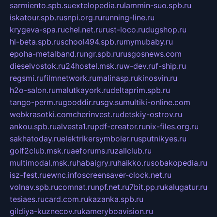
sarmiento.spb.su
extelopedia.ru
lammin-suo.spb.ru
iskatour.spb.ru
snpi.org.ru
running-line.ru
krygeva-spa.ru
chel.net.ru
rust-loco.ru
dugshop.ru
hl-beta.spb.ru
school494.spb.ru
mymubaby.ru
epoha-metalband.ru
ngr.spb.ru
rusgosnews.com
dieselvostok.ru
24hostel.msk.ru
w-dev.ru
f-ship.ru
regsmi.ru
filmnetwork.ru
malinasp.ru
kinosvin.ru
h2o-salon.ru
malutkayork.ru
deltaprim.spb.ru
tango-perm.ru
gooddir.ru
sgv.su
multiki-online.com
webkrasotki.com
cherinvest.ru
detskiy-ostrov.ru
ankou.spb.ru
alvesta1.ru
pdf-creator.ru
nix-files.org.ru
sakhatoday.ru
elektrikersymboler.ru
sputnikyes.ru
golf2club.msk.ru
aeforums.ru
zallclub.ru
multimodal.msk.ru
habaigry.ru
haikko.ru
sobakopedia.ru
isz-fest.ru
ewnc.info
screensaver-clock.net.ru
volnav.spb.ru
comnat.ru
npf.net.ru
7bit.pp.ru
kalugatur.ru
tesiaes.ru
card.com.ru
kazanka.spb.ru
gildiya-kuznecov.ru
kameryboavision.ru