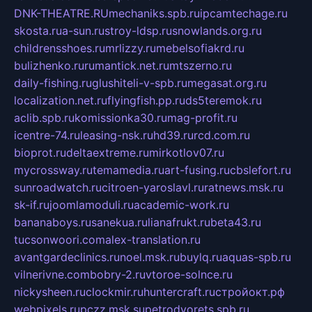
DNK-THEATRE.RU
mechaniks.spb.ru
ipcamtechage.ru
skosta.ru
a-sun.ru
stroy-ldsp.ru
snowlands.org.ru
childrensshoes.ru
mrlizzy.ru
mebelsofiakrd.ru
bulizhenko.ru
rumantick.net.ru
mtszerno.ru
daily-fishing.ru
glushiteli-v-spb.ru
megasat.org.ru
localization.net.ru
flyingfish.pp.ru
ds5teremok.ru
aclib.spb.ru
komissionka30.ru
mag-profit.ru
icentre-74.ru
leasing-nsk.ru
hd39.ru
rcd.com.ru
bioprot.ru
deltaextreme.ru
mirkotlov07.ru
mycrossway.ru
temamedia.ru
art-fusing.ru
cbslefort.ru
sunroadwatch.ru
citroen-yaroslavl.ru
ratnews.msk.ru
sk-if.ru
joomlamoduli.ru
academic-work.ru
bananaboys.ru
sanekua.ru
lianafrukt.ru
beta43.ru
tucsonwoori.com
alex-translation.ru
avantgardeclinics.ru
noel.msk.ru
buylq.ru
aquas-spb.ru
vilnerivne.com
bobry-2.ru
vtoroe-solnce.ru
nickysheen.ru
clockmir.ru
huntercraft.ru
стройокт.рф
webpixels.ru
pczz.msk.su
petrodvorets.spb.ru