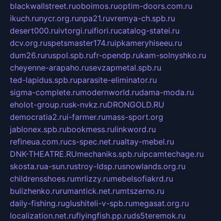
blackwallstreet.ru
oboimos.ru
optim-doors.com.ru
ikuch.ru
nycr.org.ru
npa21.ru
vremya-ch.spb.ru
desert000.ru
ivtorgi.ru
ifiori.ru
catalog-statei.ru
dcv.org.ru
spetsmaster174.ru
ipkameryhiseeu.ru
dum26.ru
ruspol.spb.ru
fr-opendp.ru
kam-solnyshko.ru
cheyenne-arapaho.ru
sevzapmetal.spb.ru
ted-lapidus.spb.ru
parasite-eliminator.ru
sigma-complete.ru
modernworld.ru
dama-moda.ru
eholot-group.ru
sk-nvkz.ru
DRONGOLD.RU
democratia2.ru
i-farmer.ru
mass-sport.org
jablonex.spb.ru
bookmess.ru
linkword.ru
refineua.com.ru
cs-spec.net.ru
altay-mebel.ru
DNK-THEATRE.RU
mechaniks.spb.ru
ipcamtechage.ru
skosta.ru
a-sun.ru
stroy-ldsp.ru
snowlands.org.ru
childrensshoes.ru
mrlizzy.ru
mebelsofiakrd.ru
bulizhenko.ru
rumantick.net.ru
mtszerno.ru
daily-fishing.ru
glushiteli-v-spb.ru
megasat.org.ru
localization.net.ru
flyingfish.pp.ru
ds5teremok.ru