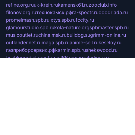
refine.org.ru
uk-krein.ru
kamensk61.ru
zooclub.info
filonov.org.ru
технокамск.рф
ra-spectr.ru
ooodriada.ru
promelmash.spb.ru
ixtys.spb.ru
fccity.ru
glamourstudio.spb.ru
kola-nature.org
spbmaster.spb.ru
musicoutlet.ru
china.msk.ru
bulldog.su
grimm-online.ru
outlander.net.ru
maga.spb.ru
anime-sell.ru
keseloy.ru
газприборсервис.рф
karmin.spb.ru
shekswood.ru
tischlermebel.ru
automall66.ru
mag-vladimir.ru
yardbar.ru
kiwitour.spb.ru
indesign.com.ru
freestylemebel.ru
bany-samara.ru
rsei.ru
naidisvoyput.ru
mgsn-invest.ru
ipkamerasannce.ru
alicante-house.ru
ibelka74.ru
cozyhouse.info
vlkargalev-studio.ru
700mb.ru
figura-ufa.ru
alina-live.ru
belarusiannews.ru
womenknow.ru
dos-vniimk.ru
sega.net.ru
dv.net.ru
phenomenonsofhistory.com
telesputnik.net.ru
wall.pp.ru
pylesosroidmi.ru
gtc-clan.ru
cligs.ru
bibikazap.ru
popova.org.ru
netwhistler.spb.ru
bellvil.ru
bonzon.ru
iss-vladik.ru