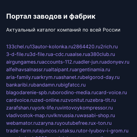
Портал заводов и фабрик
Актуальный каталог компаний по всей России
133chel.ru
13autor-kolonka.ru
2864420.ru
2rich.ru
3-d-file.ru
3d-file.ru
a-cdc.ru
aalse.ru
a380club.ru
airgungames.ru
accounts-112.ru
adler-jun.ru
adonyev.ru
alfeihavsalnassr.ru
altaipant.ru
argentinamia.ru
aria-family.ru
arkrym.ru
ashanet.ru
belgorod-day.ru
bankaribi.ru
bandamn.ru
bigfatcc.ru
blagodarenie-spb.ru
borodino-media.ru
card-voice.ru
cardvoice.ru
zed-online.ru
zvonitut.ru
zebra-tlt.ru
zarafshan.ru
york-life.ru
vintovoykompressor.ru
vladivostok-map.ru
vlknrussia.ru
wasabi-shop.ru
webamator.ru
zaryna.ru
youtubefree.ru
x-ton.ru
trade-farm.ru
tajuncos.ru
taksu.ru
tor-lyubov-i-grom.ru