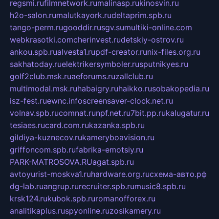
regsmi.ru
filmnetwork.ru
malinasp.ru
kinosvin.ru
h2o-salon.ru
malutkayork.ru
deltaprim.spb.ru
tango-perm.ru
gooddir.ru
sgv.su
multiki-online.com
webkrasotki.com
cherinvest.ru
detskiy-ostrov.ru
ankou.spb.ru
alvesta1.ru
pdf-creator.ru
nix-files.org.ru
sakhatoday.ru
elektrikersymboler.ru
sputnikyes.ru
golf2club.msk.ru
aeforums.ru
zallclub.ru
multimodal.msk.ru
habaigry.ru
haikko.ru
sobakopedia.ru
isz-fest.ru
ewnc.info
screensaver-clock.net.ru
volnav.spb.ru
comnat.ru
npf.net.ru
7bit.pp.ru
kalugatur.ru
tesiaes.ru
card.com.ru
kazanka.spb.ru
gildiya-kuznecov.ru
kameryboavision.ru
griffoncom.spb.ru
fabrika-emotsiy.ru
PARK-MATROSOVA.RU
agat.spb.ru
avtoyurist-moskva1.ru
hardware.org.ru
схема-авто.рф
dg-lab.ru
angrup.ru
recruiter.spb.ru
music8.spb.ru
krsk124.ru
kubok.spb.ru
romanofforex.ru
analitikaplus.ru
spyonline.ru
zosikamery.ru