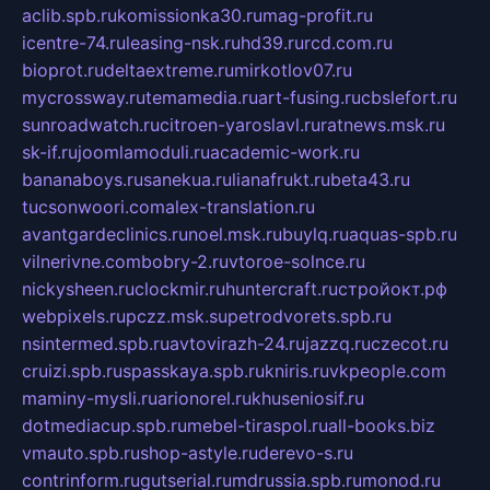
aclib.spb.ru
komissionka30.ru
mag-profit.ru
icentre-74.ru
leasing-nsk.ru
hd39.ru
rcd.com.ru
bioprot.ru
deltaextreme.ru
mirkotlov07.ru
mycrossway.ru
temamedia.ru
art-fusing.ru
cbslefort.ru
sunroadwatch.ru
citroen-yaroslavl.ru
ratnews.msk.ru
sk-if.ru
joomlamoduli.ru
academic-work.ru
bananaboys.ru
sanekua.ru
lianafrukt.ru
beta43.ru
tucsonwoori.com
alex-translation.ru
avantgardeclinics.ru
noel.msk.ru
buylq.ru
aquas-spb.ru
vilnerivne.com
bobry-2.ru
vtoroe-solnce.ru
nickysheen.ru
clockmir.ru
huntercraft.ru
стройокт.рф
webpixels.ru
pczz.msk.su
petrodvorets.spb.ru
nsintermed.spb.ru
avtovirazh-24.ru
jazzq.ru
czecot.ru
cruizi.spb.ru
spasskaya.spb.ru
kniris.ru
vkpeople.com
maminy-mysli.ru
arionorel.ru
khuseniosif.ru
dotmediacup.spb.ru
mebel-tiraspol.ru
all-books.biz
vmauto.spb.ru
shop-astyle.ru
derevo-s.ru
contrinform.ru
gutserial.ru
mdrussia.spb.ru
monod.ru