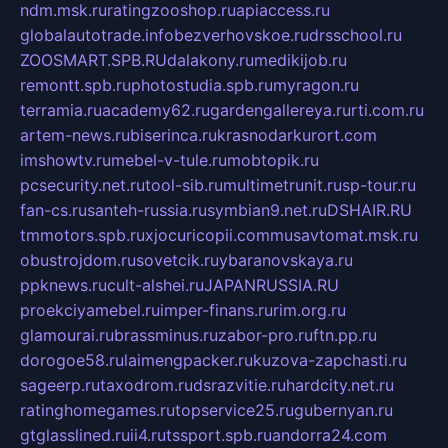
ndm.msk.ru
ratingzooshop.ru
apiaccess.ru
globalautotrade.info
bezverhovskoe.ru
drsschool.ru
ZOOSMART.SPB.RU
dalakony.ru
medikijob.ru
remontt.spb.ru
photostudia.spb.ru
myragon.ru
terramia.ru
academy62.ru
gardengallereya.ru
rti.com.ru
artem-news.ru
biserinca.ru
krasnodarkurort.com
imshowtv.ru
mebel-v-tule.ru
mobtopik.ru
pcsecurity.net.ru
tool-sib.ru
multimetrunit.ru
sp-tour.ru
fan-cs.ru
santeh-russia.ru
symbian9.net.ru
DSHAIR.RU
tmmotors.spb.ru
xjocuricopii.com
musavtomat.msk.ru
obustrojdom.ru
sovetcik.ru
ybaranovskaya.ru
ppknews.ru
cult-alshei.ru
JAPANRUSSIA.RU
proekciyamebel.ru
imper-finans.ru
rim.org.ru
glamourai.ru
brassminus.ru
zabor-pro.ru
ftn.pp.ru
dorogoe58.ru
laimengpacker.ru
kuzova-zapchasti.ru
sageerp.ru
taxodrom.ru
dsrazvitie.ru
hardcity.net.ru
ratinghomegames.ru
topservice25.ru
gubernyan.ru
gtglasslined.ru
ii4.ru
tssport.spb.ru
andorra24.com