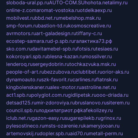
sloboda-ural.pp.ru
AUTO-COM.SU
hohota.net
alimy.ru
online-z.com
aromat-vostoka.ru
otdelkaexp.ru
mobilvest.ru
bbd.net.ru
mebelshop.msk.ru
smp-forum.ru
bastion-td.ru
kosmoscreative.ru
avrmotors.ru
art-galadesign.ru
tiffany-c.ru
ecostep-samara.ru
d-p.spb.ru
галактика73.рф
sko.com.ru
davitamebel-spb.ru
fotsis.ru
tesiaes.ru
kokoroyari.spb.ru
blesna-kazan.ru
mossilver.ru
lenderoq.ru
sergeydobrin.ru
tochkazvuka.msk.ru
people-of-art.ru
bezzubova.ru
clubtibet.ru
orior-aks.ru
dynamoauto.ru
szk-favorit.ru
carlines.ru
flatnsk.ru
kingbolenskaner.ru
alex-motor.ru
astroline.net.ru
act1.spb.ru
polyglot.com.ru
gidlipetsk.ru
ooo-driada.ru
detsad125.ru
mir-zdoroviya.ru
bruslanovo.ru
siterem.ru
council.spb.ru
лодкипатриот.рф
kafekolizey.ru
iclub.net.ru
gazon-easy.ru
sugarepilekb.ru
grinox.ru
pylesostineco.ru
msts-ozarenie.ru
kameryjooan.ru
artemovskij.ru
dopler.spb.ru
aid70.ru
metall-perm.ru