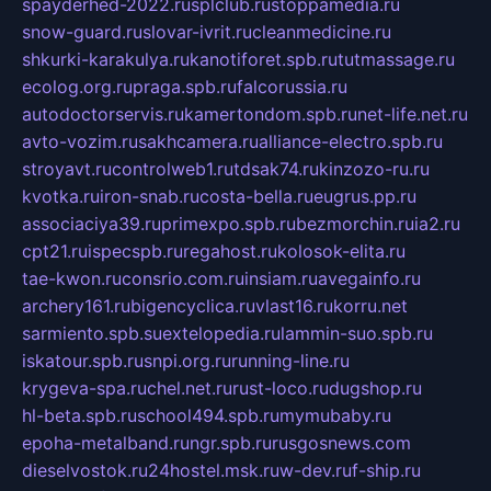
spayderhed-2022.ru
splclub.ru
stoppamedia.ru
snow-guard.ru
slovar-ivrit.ru
cleanmedicine.ru
shkurki-karakulya.ru
kanotiforet.spb.ru
tutmassage.ru
ecolog.org.ru
praga.spb.ru
falcorussia.ru
autodoctorservis.ru
kamertondom.spb.ru
net-life.net.ru
avto-vozim.ru
sakhcamera.ru
alliance-electro.spb.ru
stroyavt.ru
controlweb1.ru
tdsak74.ru
kinzozo-ru.ru
kvotka.ru
iron-snab.ru
costa-bella.ru
eugrus.pp.ru
associaciya39.ru
primexpo.spb.ru
bezmorchin.ru
ia2.ru
cpt21.ru
ispecspb.ru
regahost.ru
kolosok-elita.ru
tae-kwon.ru
consrio.com.ru
insiam.ru
avegainfo.ru
archery161.ru
bigencyclica.ru
vlast16.ru
korru.net
sarmiento.spb.su
extelopedia.ru
lammin-suo.spb.ru
iskatour.spb.ru
snpi.org.ru
running-line.ru
krygeva-spa.ru
chel.net.ru
rust-loco.ru
dugshop.ru
hl-beta.spb.ru
school494.spb.ru
mymubaby.ru
epoha-metalband.ru
ngr.spb.ru
rusgosnews.com
dieselvostok.ru
24hostel.msk.ru
w-dev.ru
f-ship.ru