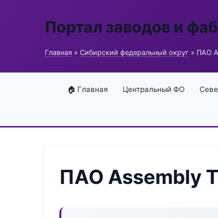
Портал заводов и фа
Главная
»
Сибирский федеральный округ
» ПАО A
🏠 Главная
Центральный ФО
Севе
ПАО Assembly T