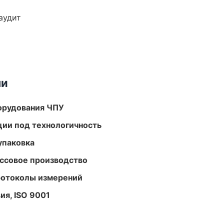
аудит
ми
орудования ЧПУ
ции под технологичность
упаковка
ассовое производство
ротоколы измерений
ия, ISO 9001