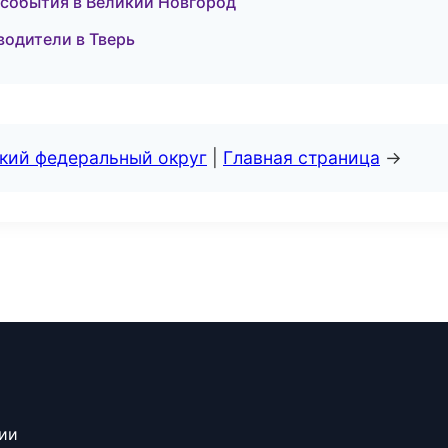
 и события в Великий Новгород
еводители в Тверь
ский федеральный округ
|
Главная страница
→
сии