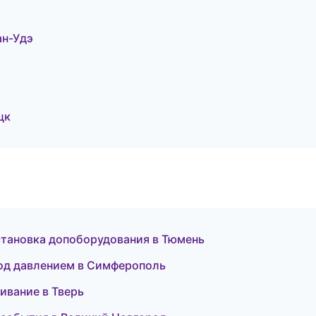
н-Удэ
цк
становка допоборудования в Тюмень
под давлением в Симферополь
живание в Тверь