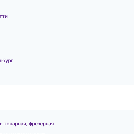
тти
инбург
: токарная, фрезерная