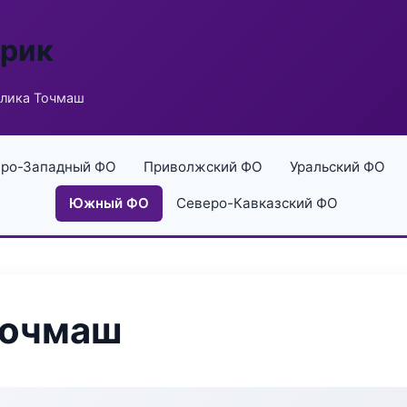
брик
ллика Точмаш
ро-Западный ФО
Приволжский ФО
Уральский ФО
Южный ФО
Северо-Кавказский ФО
Точмаш