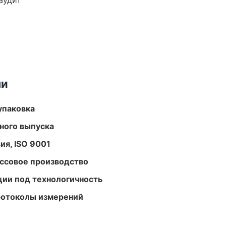
аудит
ми
упаковка
ного выпуска
ия, ISO 9001
ассовое производство
ции под технологичность
ротоколы измерений