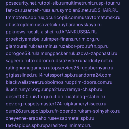
pcsecurity.net.ru
tool-sib.ru
multimetrunit.ru
sp-tour.ru
fan-cs.ru
santeh-russia.ru
symbian9.net.ru
DSHAIR.RU
tmmotors.spb.ru
xjocuricopii.com
musavtomat.msk.ru
obustrojdom.ru
sovetcik.ru
ybaranovskaya.ru
ppknews.ru
cult-alshei.ru
JAPANRUSSIA.RU
proekciyamebel.ru
imper-finans.ru
rim.org.ru
glamourai.ru
brassminus.ru
zabor-pro.ru
ftn.pp.ru
dorogoe58.ru
laimengpacker.ru
kuzova-zapchasti.ru
sageerp.ru
taxodrom.ru
dsrazvitie.ru
hardcity.net.ru
ratinghomegames.ru
topservice25.ru
gubernyan.ru
gtglasslined.ru
ii4.ru
tssport.spb.ru
andorra24.com
blackwallstreet.ru
oboimos.ru
optim-doors.com.ru
ikuch.ru
nycr.org.ru
npa21.ru
vremya-ch.spb.ru
desert000.ru
ivtorgi.ru
ifiori.ru
catalog-statei.ru
dcv.org.ru
spetsmaster174.ru
ipkameryhiseeu.ru
dum26.ru
ruspol.spb.ru
fr-opendp.ru
kam-solnyshko.ru
cheyenne-arapaho.ru
sevzapmetal.spb.ru
ted-lapidus.spb.ru
parasite-eliminator.ru