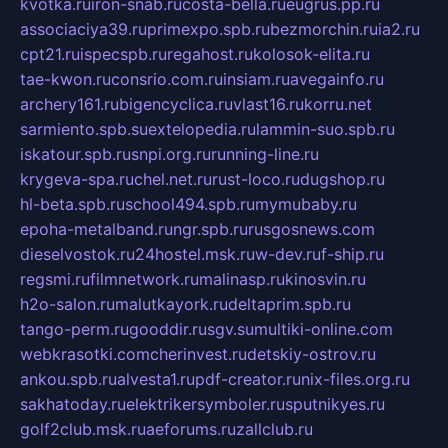
kvotka.ru
iron-snab.ru
costa-bella.ru
eugrus.pp.ru
associaciya39.ru
primexpo.spb.ru
bezmorchin.ru
ia2.ru
cpt21.ru
ispecspb.ru
regahost.ru
kolosok-elita.ru
tae-kwon.ru
consrio.com.ru
insiam.ru
avegainfo.ru
archery161.ru
bigencyclica.ru
vlast16.ru
korru.net
sarmiento.spb.su
extelopedia.ru
lammin-suo.spb.ru
iskatour.spb.ru
snpi.org.ru
running-line.ru
krygeva-spa.ru
chel.net.ru
rust-loco.ru
dugshop.ru
hl-beta.spb.ru
school494.spb.ru
mymubaby.ru
epoha-metalband.ru
ngr.spb.ru
rusgosnews.com
dieselvostok.ru
24hostel.msk.ru
w-dev.ru
f-ship.ru
regsmi.ru
filmnetwork.ru
malinasp.ru
kinosvin.ru
h2o-salon.ru
malutkayork.ru
deltaprim.spb.ru
tango-perm.ru
gooddir.ru
sgv.su
multiki-online.com
webkrasotki.com
cherinvest.ru
detskiy-ostrov.ru
ankou.spb.ru
alvesta1.ru
pdf-creator.ru
nix-files.org.ru
sakhatoday.ru
elektrikersymboler.ru
sputnikyes.ru
golf2club.msk.ru
aeforums.ru
zallclub.ru