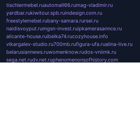
tischlermebel.ru
automall66.ru
mag-vladimir.ru
yardbar.ru
kiwitour.spb.ru
indesign.com.ru
freestylemebel.ru
bany-samara.ru
rsei.ru
naidisvoyput.ru
mgsn-invest.ru
ipkamerasannce.ru
alicante-house.ru
ibelka74.ru
cozyhouse.info
vlkargalev-studio.ru
700mb.ru
figura-ufa.ru
alina-live.ru
belarusiannews.ru
womenknow.ru
dos-vniimk.ru
sega.net.ru
dv.net.ru
phenomenonsofhistory.com
telesputnik.net.ru
wall.pp.ru
pylesosroidmi.ru
gtc-clan.ru
cligs.ru
bibikazap.ru
popova.org.ru
netwhistler.spb.ru
bellvil.ru
bonzon.ru
iss-vladik.ru
defiparis.net.ru
las-gryzas.ru
amku.ru
electednews.spb.ru
feather.org.ru
spar72.ru
tankiigri.ru
dominus.com.ru
ibtree.ru
sanykool.pp.ru
unixlib.org.ru
menatep.spb.ru
gartenterrassen.ru
printeka.ru
skvozilka.com.ru
parkovka-pub.ru
lovemobi.ru
art-ru.ru
emulatorz.com.ru
alucomp.com.ru
tatforum.com.ru
alternativa-profi.ru
dermakler.ru
artsurvey.ru
aredir.ru