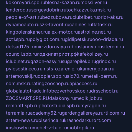
kokoroyari.spb.ru
blesna-kazan.ru
mossilver.ru
lenderoq.ru
sergeydobrin.ru
tochkazvuka.msk.ru
people-of-art.ru
bezzubova.ru
clubtibet.ru
orior-aks.ru
dynamoauto.ru
szk-favorit.ru
carlines.ru
flatnsk.ru
kingbolenskaner.ru
alex-motor.ru
astroline.net.ru
act1.spb.ru
polyglot.com.ru
gidlipetsk.ru
ooo-driada.ru
detsad125.ru
mir-zdoroviya.ru
bruslanovo.ru
siterem.ru
council.spb.ru
лодкипатриот.рф
kafekolizey.ru
iclub.net.ru
gazon-easy.ru
sugarepilekb.ru
grinox.ru
pylesostineco.ru
msts-ozarenie.ru
kameryjooan.ru
artemovskij.ru
dopler.spb.ru
aid70.ru
metall-perm.ru
ndm.msk.ru
ratingzooshop.ru
apiaccess.ru
globalautotrade.info
bezverhovskoe.ru
drsschool.ru
ZOOSMART.SPB.RU
dalakony.ru
medikijob.ru
remontt.spb.ru
photostudia.spb.ru
myragon.ru
terramia.ru
academy62.ru
gardengallereya.ru
rti.com.ru
artem-news.ru
biserinca.ru
krasnodarkurort.com
imshowtv.ru
mebel-v-tule.ru
mobtopik.ru