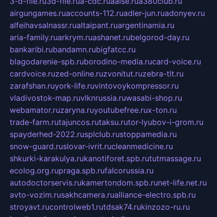
3-d-file.ru
3d-file.ru
a-cdc.ru
aalse.ru
a380club.ru
airgungames.ru
accounts-112.ru
adler-jun.ru
adonyev.ru
alfeihavsalnassr.ru
altaipant.ru
argentinamia.ru
aria-family.ru
arkrym.ru
ashanet.ru
belgorod-day.ru
bankaribi.ru
bandamn.ru
bigfatcc.ru
blagodarenie-spb.ru
borodino-media.ru
card-voice.ru
cardvoice.ru
zed-online.ru
zvonitut.ru
zebra-tlt.ru
zarafshan.ru
york-life.ru
vintovoykompressor.ru
vladivostok-map.ru
vlknrussia.ru
wasabi-shop.ru
webamator.ru
zaryna.ru
youtubefree.ru
x-ton.ru
trade-farm.ru
tajuncos.ru
taksu.ru
tor-lyubov-i-grom.ru
spayderhed-2022.ru
splclub.ru
stoppamedia.ru
snow-guard.ru
slovar-ivrit.ru
cleanmedicine.ru
shkurki-karakulya.ru
kanotiforet.spb.ru
tutmassage.ru
ecolog.org.ru
praga.spb.ru
falcorussia.ru
autodoctorservis.ru
kamertondom.spb.ru
net-life.net.ru
avto-vozim.ru
sakhcamera.ru
alliance-electro.spb.ru
stroyavt.ru
controlweb1.ru
tdsak74.ru
kinzozo-ru.ru