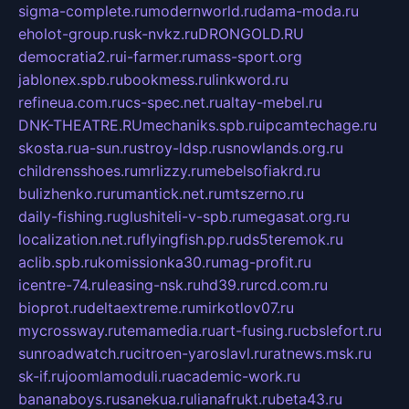
sigma-complete.ru
modernworld.ru
dama-moda.ru
eholot-group.ru
sk-nvkz.ru
DRONGOLD.RU
democratia2.ru
i-farmer.ru
mass-sport.org
jablonex.spb.ru
bookmess.ru
linkword.ru
refineua.com.ru
cs-spec.net.ru
altay-mebel.ru
DNK-THEATRE.RU
mechaniks.spb.ru
ipcamtechage.ru
skosta.ru
a-sun.ru
stroy-ldsp.ru
snowlands.org.ru
childrensshoes.ru
mrlizzy.ru
mebelsofiakrd.ru
bulizhenko.ru
rumantick.net.ru
mtszerno.ru
daily-fishing.ru
glushiteli-v-spb.ru
megasat.org.ru
localization.net.ru
flyingfish.pp.ru
ds5teremok.ru
aclib.spb.ru
komissionka30.ru
mag-profit.ru
icentre-74.ru
leasing-nsk.ru
hd39.ru
rcd.com.ru
bioprot.ru
deltaextreme.ru
mirkotlov07.ru
mycrossway.ru
temamedia.ru
art-fusing.ru
cbslefort.ru
sunroadwatch.ru
citroen-yaroslavl.ru
ratnews.msk.ru
sk-if.ru
joomlamoduli.ru
academic-work.ru
bananaboys.ru
sanekua.ru
lianafrukt.ru
beta43.ru