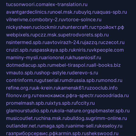
tucsonwoori.com
alex-translation.ru
avantgardeclinics.ru
noel.msk.ru
buylq.ru
aquas-spb.ru
vilnerivne.com
bobry-2.ru
vtoroe-solnce.ru
nickysheen.ru
clockmir.ru
huntercraft.ru
стройокт.рф
webpixels.ru
pczz.msk.su
petrodvorets.spb.ru
nsintermed.spb.ru
avtovirazh-24.ru
jazzq.ru
czecot.ru
cruizi.spb.ru
spasskaya.spb.ru
kniris.ru
vkpeople.com
maminy-mysli.ru
arionorel.ru
khuseniosif.ru
dotmediacup.spb.ru
mebel-tiraspol.ru
all-books.biz
vmauto.spb.ru
shop-astyle.ru
derevo-s.ru
contrinform.ru
gutserial.ru
mdrussia.spb.ru
monod.ru
refine.org.ru
uk-krein.ru
kamensk61.ru
zooclub.info
filonov.org.ru
технокамск.рф
ra-spectr.ru
ooodriada.ru
promelmash.spb.ru
ixtys.spb.ru
fccity.ru
glamourstudio.spb.ru
kola-nature.org
spbmaster.spb.ru
musicoutlet.ru
china.msk.ru
bulldog.su
grimm-online.ru
outlander.net.ru
maga.spb.ru
anime-sell.ru
keseloy.ru
газприборсервис.рф
karmin.spb.ru
shekswood.ru