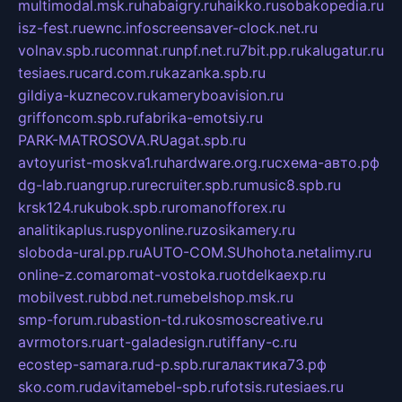
multimodal.msk.ru
habaigry.ru
haikko.ru
sobakopedia.ru
isz-fest.ru
ewnc.info
screensaver-clock.net.ru
volnav.spb.ru
comnat.ru
npf.net.ru
7bit.pp.ru
kalugatur.ru
tesiaes.ru
card.com.ru
kazanka.spb.ru
gildiya-kuznecov.ru
kameryboavision.ru
griffoncom.spb.ru
fabrika-emotsiy.ru
PARK-MATROSOVA.RU
agat.spb.ru
avtoyurist-moskva1.ru
hardware.org.ru
схема-авто.рф
dg-lab.ru
angrup.ru
recruiter.spb.ru
music8.spb.ru
krsk124.ru
kubok.spb.ru
romanofforex.ru
analitikaplus.ru
spyonline.ru
zosikamery.ru
sloboda-ural.pp.ru
AUTO-COM.SU
hohota.net
alimy.ru
online-z.com
aromat-vostoka.ru
otdelkaexp.ru
mobilvest.ru
bbd.net.ru
mebelshop.msk.ru
smp-forum.ru
bastion-td.ru
kosmoscreative.ru
avrmotors.ru
art-galadesign.ru
tiffany-c.ru
ecostep-samara.ru
d-p.spb.ru
галактика73.рф
sko.com.ru
davitamebel-spb.ru
fotsis.ru
tesiaes.ru