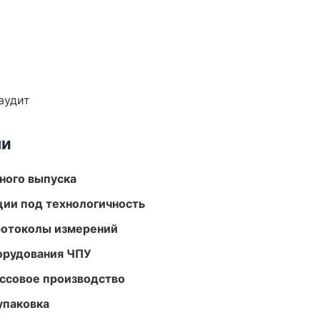
аудит
ми
ного выпуска
ции под технологичность
ротоколы измерений
орудования ЧПУ
ассовое производство
упаковка