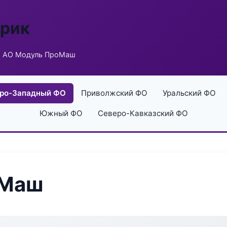
брик
 АО Модуль ПроМаш
ро-Западный ФО
Приволжский ФО
Уральский ФО
Южный ФО
Северо-Кавказский ФО
оМаш