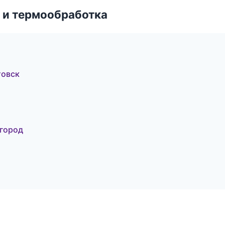
 и термообработка
товск
город