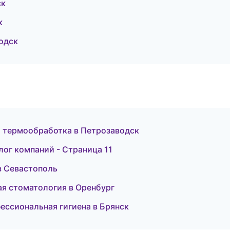
ск
к
одск
и термообработка в Петрозаводск
лог компаний - Страница 11
в Севастополь
ая стоматология в Оренбург
фессиональная гигиена в Брянск