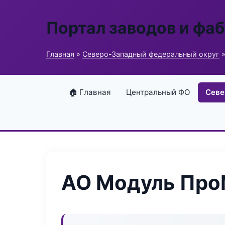
Портал заводов и фа
Главная
»
Северо-Западный федеральный округ
»
🏠 Главная
Центральный ФО
Севе
АО Модуль Пр