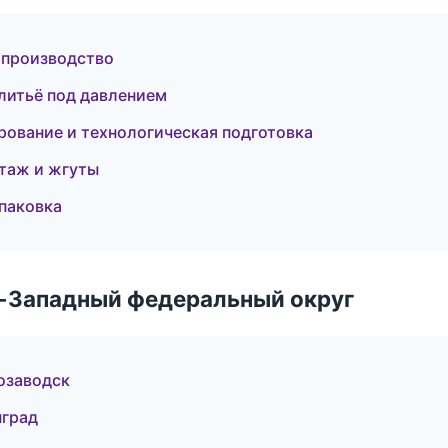
 производство
литьё под давлением
ование и технологическая подготовка
таж и жгуты
паковка
о-Западный федеральный округ
озаводск
нград