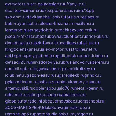
avrmotors.ru
art-galadesign.ru
tiffany-c.ru
ecostep-samara.ru
d-p.spb.ru
галактика73.рф
sko.com.ru
davitamebel-spb.ru
fotsis.ru
tesiaes.ru
kokoroyari.spb.ru
blesna-kazan.ru
mossilver.ru
lenderoq.ru
sergeydobrin.ru
tochkazvuka.msk.ru
people-of-art.ru
bezzubova.ru
clubtibet.ru
orior-aks.ru
dynamoauto.ru
szk-favorit.ru
carlines.ru
flatnsk.ru
kingbolenskaner.ru
alex-motor.ru
astroline.net.ru
act1.spb.ru
polyglot.com.ru
gidlipetsk.ru
ooo-driada.ru
detsad125.ru
mir-zdoroviya.ru
bruslanovo.ru
siterem.ru
council.spb.ru
лодкипатриот.рф
kafekolizey.ru
iclub.net.ru
gazon-easy.ru
sugarepilekb.ru
grinox.ru
pylesostineco.ru
msts-ozarenie.ru
kameryjooan.ru
artemovskij.ru
dopler.spb.ru
aid70.ru
metall-perm.ru
ndm.msk.ru
ratingzooshop.ru
apiaccess.ru
globalautotrade.info
bezverhovskoe.ru
drsschool.ru
ZOOSMART.SPB.RU
dalakony.ru
medikijob.ru
remontt.spb.ru
photostudia.spb.ru
myragon.ru