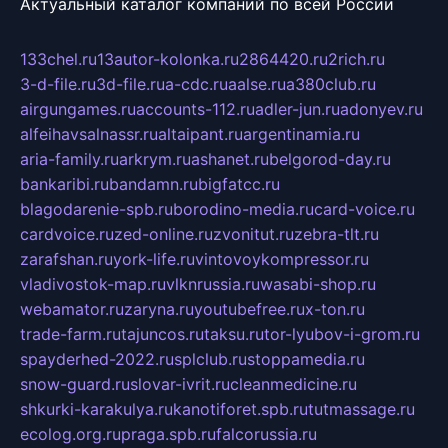
Актуальный каталог компаний по всей России
133chel.ru
13autor-kolonka.ru
2864420.ru
2rich.ru
3-d-file.ru
3d-file.ru
a-cdc.ru
aalse.ru
a380club.ru
airgungames.ru
accounts-112.ru
adler-jun.ru
adonyev.ru
alfeihavsalnassr.ru
altaipant.ru
argentinamia.ru
aria-family.ru
arkrym.ru
ashanet.ru
belgorod-day.ru
bankaribi.ru
bandamn.ru
bigfatcc.ru
blagodarenie-spb.ru
borodino-media.ru
card-voice.ru
cardvoice.ru
zed-online.ru
zvonitut.ru
zebra-tlt.ru
zarafshan.ru
york-life.ru
vintovoykompressor.ru
vladivostok-map.ru
vlknrussia.ru
wasabi-shop.ru
webamator.ru
zaryna.ru
youtubefree.ru
x-ton.ru
trade-farm.ru
tajuncos.ru
taksu.ru
tor-lyubov-i-grom.ru
spayderhed-2022.ru
splclub.ru
stoppamedia.ru
snow-guard.ru
slovar-ivrit.ru
cleanmedicine.ru
shkurki-karakulya.ru
kanotiforet.spb.ru
tutmassage.ru
ecolog.org.ru
praga.spb.ru
falcorussia.ru