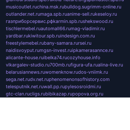
musicoutlet.ru
china.msk.ru
bulldog.su
grimm-online.ru
outlander.net.ru
maga.spb.ru
anime-sell.ru
keseloy.ru
газприборсервис.рф
karmin.spb.ru
shekswood.ru
tischlermebel.ru
automall66.ru
mag-vladimir.ru
yardbar.ru
kiwitour.spb.ru
indesign.com.ru
freestylemebel.ru
bany-samara.ru
rsei.ru
naidisvoyput.ru
mgsn-invest.ru
ipkamerasannce.ru
alicante-house.ru
ibelka74.ru
cozyhouse.info
vlkargalev-studio.ru
700mb.ru
figura-ufa.ru
alina-live.ru
belarusiannews.ru
womenknow.ru
dos-vniimk.ru
sega.net.ru
dv.net.ru
phenomenonsofhistory.com
telesputnik.net.ru
wall.pp.ru
pylesosroidmi.ru
gtc-clan.ru
cligs.ru
bibikazap.ru
popova.org.ru
netwhistler.spb.ru
bellvil.ru
bonzon.ru
iss-vladik.ru
defiparis.net.ru
las-gryzas.ru
amku.ru
electednews.spb.ru
feather.org.ru
spar72.ru
tankiigri.ru
dominus.com.ru
ibtree.ru
sanykool.pp.ru
unixlib.org.ru