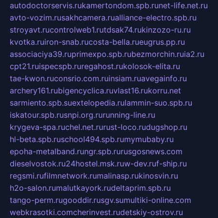
autodoctorservis.ru
kamertondom.spb.ru
net-life.net.ru
avto-vozim.ru
sakhcamera.ru
alliance-electro.spb.ru
stroyavt.ru
controlweb1.ru
tdsak74.ru
kinzozo-ru.ru
kvotka.ru
iron-snab.ru
costa-bella.ru
eugrus.pp.ru
associaciya39.ru
primexpo.spb.ru
bezmorchin.ru
ia2.ru
cpt21.ru
ispecspb.ru
regahost.ru
kolosok-elita.ru
tae-kwon.ru
consrio.com.ru
insiam.ru
avegainfo.ru
archery161.ru
bigencyclica.ru
vlast16.ru
korru.net
sarmiento.spb.su
extelopedia.ru
lammin-suo.spb.ru
iskatour.spb.ru
snpi.org.ru
running-line.ru
krygeva-spa.ru
chel.net.ru
rust-loco.ru
dugshop.ru
hl-beta.spb.ru
school494.spb.ru
mymubaby.ru
epoha-metalband.ru
ngr.spb.ru
rusgosnews.com
dieselvostok.ru
24hostel.msk.ru
w-dev.ru
f-ship.ru
regsmi.ru
filmnetwork.ru
malinasp.ru
kinosvin.ru
h2o-salon.ru
malutkayork.ru
deltaprim.spb.ru
tango-perm.ru
gooddir.ru
sgv.su
multiki-online.com
webkrasotki.com
cherinvest.ru
detskiy-ostrov.ru