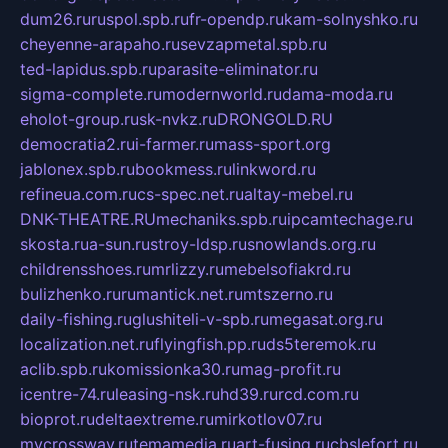
dum26.ru
ruspol.spb.ru
fr-opendp.ru
kam-solnyshko.ru
cheyenne-arapaho.ru
sevzapmetal.spb.ru
ted-lapidus.spb.ru
parasite-eliminator.ru
sigma-complete.ru
modernworld.ru
dama-moda.ru
eholot-group.ru
sk-nvkz.ru
DRONGOLD.RU
democratia2.ru
i-farmer.ru
mass-sport.org
jablonex.spb.ru
bookmess.ru
linkword.ru
refineua.com.ru
cs-spec.net.ru
altay-mebel.ru
DNK-THEATRE.RU
mechaniks.spb.ru
ipcamtechage.ru
skosta.ru
a-sun.ru
stroy-ldsp.ru
snowlands.org.ru
childrensshoes.ru
mrlizzy.ru
mebelsofiakrd.ru
bulizhenko.ru
rumantick.net.ru
mtszerno.ru
daily-fishing.ru
glushiteli-v-spb.ru
megasat.org.ru
localization.net.ru
flyingfish.pp.ru
ds5teremok.ru
aclib.spb.ru
komissionka30.ru
mag-profit.ru
icentre-74.ru
leasing-nsk.ru
hd39.ru
rcd.com.ru
bioprot.ru
deltaextreme.ru
mirkotlov07.ru
mycrossway.ru
temamedia.ru
art-fusing.ru
cbslefort.ru