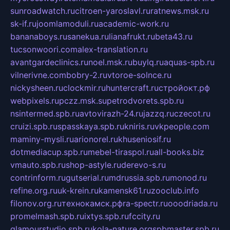
sunroadwatch.ru
citroen-yaroslavl.ru
ratnews.msk.ru
sk-if.ru
joomlamoduli.ru
academic-work.ru
bananaboys.ru
sanekua.ru
lianafrukt.ru
beta43.ru
tucsonwoori.com
alex-translation.ru
avantgardeclinics.ru
noel.msk.ru
buylq.ru
aquas-spb.ru
vilnerivne.com
bobry-2.ru
vtoroe-solnce.ru
nickysheen.ru
clockmir.ru
huntercraft.ru
стройокт.рф
webpixels.ru
pczz.msk.su
petrodvorets.spb.ru
nsintermed.spb.ru
avtovirazh-24.ru
jazzq.ru
czecot.ru
cruizi.spb.ru
spasskaya.spb.ru
kniris.ru
vkpeople.com
maminy-mysli.ru
arionorel.ru
khuseniosif.ru
dotmediacup.spb.ru
mebel-tiraspol.ru
all-books.biz
vmauto.spb.ru
shop-astyle.ru
derevo-s.ru
contrinform.ru
gutserial.ru
mdrussia.spb.ru
monod.ru
refine.org.ru
uk-krein.ru
kamensk61.ru
zooclub.info
filonov.org.ru
технокамск.рф
ra-spectr.ru
ooodriada.ru
promelmash.spb.ru
ixtys.spb.ru
fccity.ru
glamourstudio.spb.ru
kola-nature.org
spbmaster.spb.ru